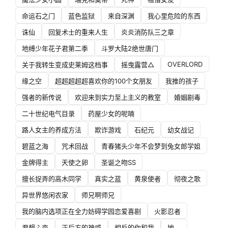
命运石之门
蓝色监狱
来自深渊
我心里危险的东西
诛仙
回复术士的重来人生
炎炎消防队三之章
地缚少年花子君第二季
斗罗大陆2绝世唐门
OVERLORD
关于我转生变成史莱姆这档事
摇曳露营△
缘之空
超超超超超喜欢你的100个女朋友
我推的孩子
强者的新传说
欢迎来到实力至上主义的教室
婚姻剧毒
二十世纪电气目录
药屋少女的呢喃
路人女主的养成方法
欺诈游戏
石纪元
幼女战记
碧蓝之海
咒术回战
青春猪头少年不会梦到兔女郎学姐
金牌得主
天使之卵
圣诞之吻SS
擅长捉弄的高木同学
真实之蓝
黄泉使者
彻夜之歌
异世界悠闲农家
师兄啊师兄
我的脑内选项正在全力妨碍学园恋爱喜剧
火影忍者
君想ふ恋
正后方的神威
相反的你和我
地。