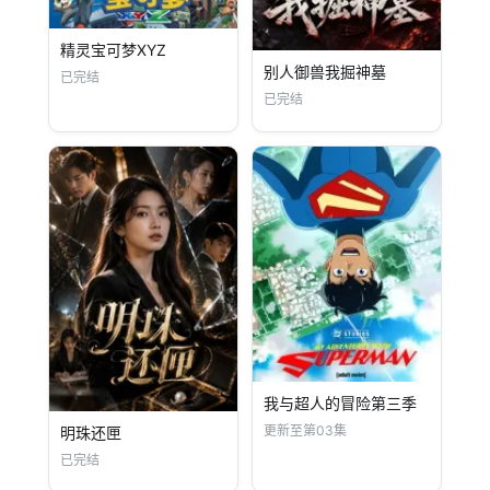
精灵宝可梦XYZ
别人御兽我掘神墓
已完结
已完结
我与超人的冒险第三季
更新至第03集
明珠还匣
已完结