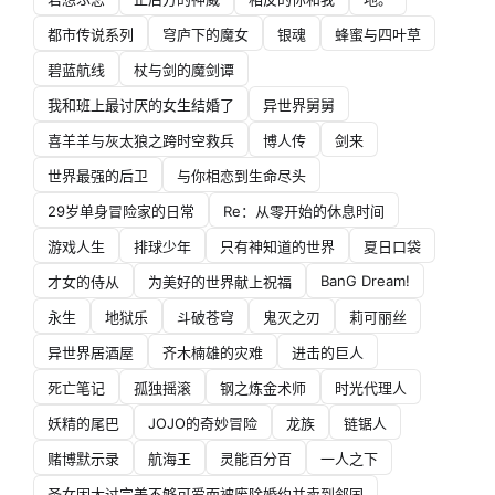
都市传说系列
穹庐下的魔女
银魂
蜂蜜与四叶草
碧蓝航线
杖与剑的魔剑谭
我和班上最讨厌的女生结婚了
异世界舅舅
喜羊羊与灰太狼之跨时空救兵
博人传
剑来
世界最强的后卫
与你相恋到生命尽头
29岁单身冒险家的日常
Re：从零开始的休息时间
游戏人生
排球少年
只有神知道的世界
夏日口袋
BanG Dream!
才女的侍从
为美好的世界献上祝福
永生
地狱乐
斗破苍穹
鬼灭之刃
莉可丽丝
异世界居酒屋
齐木楠雄的灾难
进击的巨人
死亡笔记
孤独摇滚
钢之炼金术师
时光代理人
妖精的尾巴
JOJO的奇妙冒险
龙族
链锯人
赌博默示录
航海王
灵能百分百
一人之下
圣女因太过完美不够可爱而被废除婚约并卖到邻国