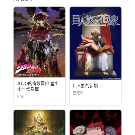
JOJO的奇妙冒险 星尘
巨人族的新娘
斗士 埃及篇
已完结
全集