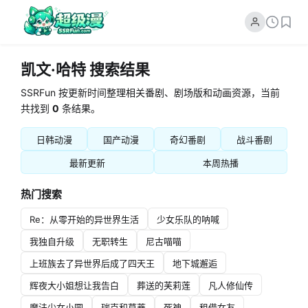
凯文·哈特 搜索结果
SSRFun 按更新时间整理相关番剧、剧场版和动画资源，当前
共找到
0
条结果。
日韩动漫
国产动漫
奇幻番剧
战斗番剧
最新更新
本周热播
热门搜索
Re：从零开始的异世界生活
少女乐队的呐喊
我独自升级
无职转生
尼古喵喵
上班族去了异世界后成了四天王
地下城邂逅
辉夜大小姐想让我告白
葬送的芙莉莲
凡人修仙传
魔法少女小圆
瑞克和莫蒂
死神
租借女友