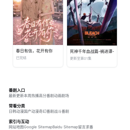
春日有信，花开有你
死神千年血战篇-祸进谭-
已完结
更新至第01集
番剧入口
最新更新
本周热播
高分番剧
动画剧场
常看分类
日韩动漫
国产动漫
奇幻番剧
战斗番剧
索引与互动
网站地图
Google Sitemap
Baidu Sitemap
留言求番