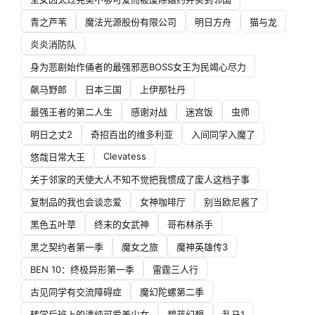
青之芦苇
魔法光源股份有限公司
明日方舟
猫与龙
炎炎消防队
身为悲剧始作俑者的最强邪恶BOSS女王为民竭心尽力
飙马野郎
日本三国
上伊那牡丹
最强王者的第二人生
感谢对战
迷宫饭
虫师
明日之丈2
奇招百出的维多利亚
入间同学入魔了
Clevatess
悠哉日常大王
关于邻家的天使大人不知不觉把我惯成了废人这档子事
复制品的我也会谈恋爱
女神咖啡厅
别当欧尼酱了
黑色五叶草
终末的女武神
哥布林杀手
黑之契约者第一季
魔女之旅
魔神英雄传3
BEN 10：终极异形第一季
雷霆三人行
古见同学有交流障碍症
魔幻陀螺第二季
转学后班上的清纯可爱美少女
碧蓝幻想
乱马1