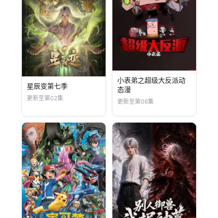
小表弟之超级大反派动
星辰变第七季
态漫
更新至第02集
更新至第06集