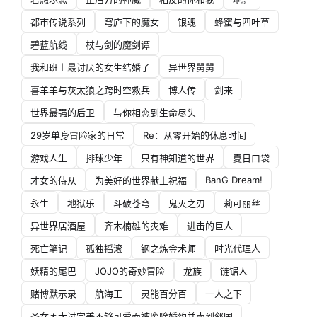
都市传说系列
穹庐下的魔女
银魂
蜂蜜与四叶草
碧蓝航线
杖与剑的魔剑谭
我和班上最讨厌的女生结婚了
异世界舅舅
喜羊羊与灰太狼之跨时空救兵
博人传
剑来
世界最强的后卫
与你相恋到生命尽头
29岁单身冒险家的日常
Re：从零开始的休息时间
游戏人生
排球少年
只有神知道的世界
夏日口袋
BanG Dream!
才女的侍从
为美好的世界献上祝福
永生
地狱乐
斗破苍穹
鬼灭之刃
莉可丽丝
异世界居酒屋
齐木楠雄的灾难
进击的巨人
死亡笔记
孤独摇滚
钢之炼金术师
时光代理人
妖精的尾巴
JOJO的奇妙冒险
龙族
链锯人
赌博默示录
航海王
灵能百分百
一人之下
圣女因太过完美不够可爱而被废除婚约并卖到邻国