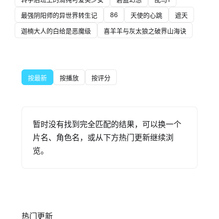
86
最强阴阳师的异世界转生记
天使的心跳
遮天
迦楠大人的白给是恶魔级
喜羊羊与灰太狼之破界山海诀
按最新
按播放
按评分
暂时没有找到完全匹配的结果，可以换一个
片名、角色名，或从下方热门更新继续浏
览。
热门更新