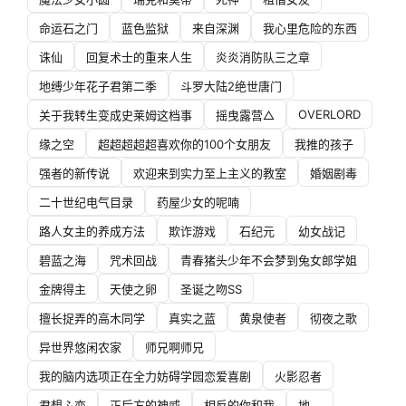
命运石之门
蓝色监狱
来自深渊
我心里危险的东西
诛仙
回复术士的重来人生
炎炎消防队三之章
地缚少年花子君第二季
斗罗大陆2绝世唐门
OVERLORD
关于我转生变成史莱姆这档事
摇曳露营△
缘之空
超超超超超喜欢你的100个女朋友
我推的孩子
强者的新传说
欢迎来到实力至上主义的教室
婚姻剧毒
二十世纪电气目录
药屋少女的呢喃
路人女主的养成方法
欺诈游戏
石纪元
幼女战记
碧蓝之海
咒术回战
青春猪头少年不会梦到兔女郎学姐
金牌得主
天使之卵
圣诞之吻SS
擅长捉弄的高木同学
真实之蓝
黄泉使者
彻夜之歌
异世界悠闲农家
师兄啊师兄
我的脑内选项正在全力妨碍学园恋爱喜剧
火影忍者
君想ふ恋
正后方的神威
相反的你和我
地。