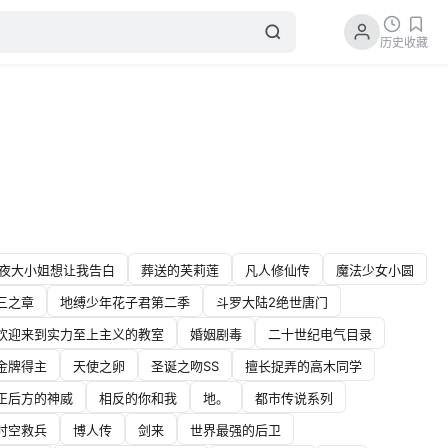
历史
收藏
夜大小姐想让我告白
葬送的芙莉莲
凡人修仙传
魔法少女小圆
三之章
地缚少年花子君第二季
斗罗大陆2绝世唐门
欢迎来到实力至上主义的教室
婚姻剧毒
二十世纪电气目录
金牌得主
天使之卵
圣诞之吻SS
擅长捉弄的高木同学
正后方的神威
相反的你和我
地。
都市传说系列
时空救兵
博人传
剑来
世界最强的后卫