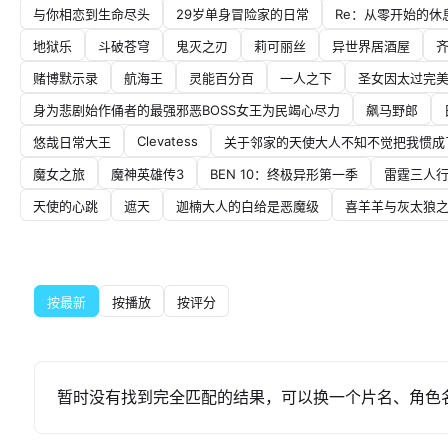
与你相恋到生命尽头
29岁单身冒险家的日常
Re：从零开始的休
地狱乐
斗破苍穹
鬼灭之刃
莉可丽丝
异世界居酒屋
赌博默示录
航海王
灵能百分百
一人之下
圣女因太过完
身为悲剧始作俑者的最强邪恶BOSS女王为民竭心尽力
飙马野郎
Clevatess
悠哉日常大王
关于邻家的天使大人不知不觉把我惯成
魔女之旅
魔神英雄传3
BEN 10：终极异形第一季
雷霆三人
天使的心跳
遮天
迦楠大人的白给是恶魔级
喜羊羊与灰太狼
按最新
按播放
按评分
暂时没有找到完全匹配的结果，可以换一个片名、角色