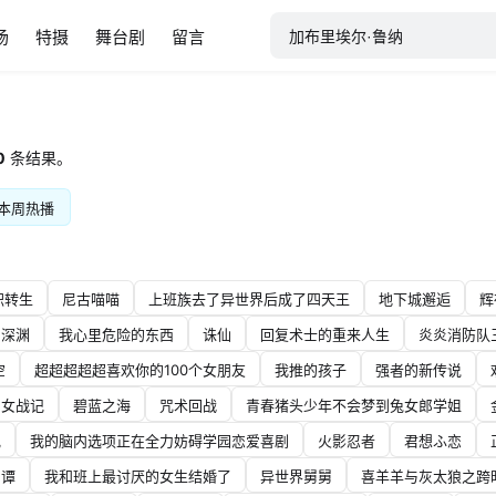
场
特摄
舞台剧
留言
0
条结果。
本周热播
职转生
尼古喵喵
上班族去了异世界后成了四天王
地下城邂逅
辉
自深渊
我心里危险的东西
诛仙
回复术士的重来人生
炎炎消防队
空
超超超超超喜欢你的100个女朋友
我推的孩子
强者的新传说
幼女战记
碧蓝之海
咒术回战
青春猪头少年不会梦到兔女郎学姐
兄
我的脑内选项正在全力妨碍学园恋爱喜剧
火影忍者
君想ふ恋
剑谭
我和班上最讨厌的女生结婚了
异世界舅舅
喜羊羊与灰太狼之跨