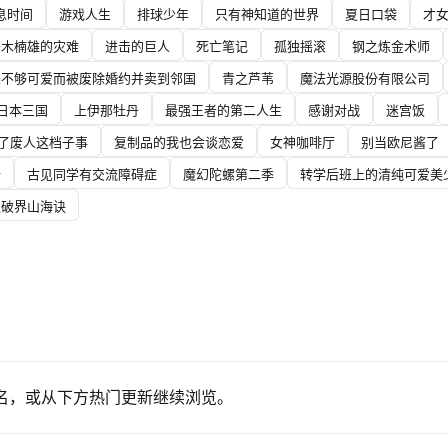
息时间
游戏人生
排球少年
只有神知道的世界
夏日口袋
才
齐木楠雄的灾难
进击的巨人
死亡笔记
孤独摇滚
钢之炼金术师
美不够可爱而被废除婚约并卖到邻国
青之芦苇
魔法光源股份有限公司
日本三国
上伊那牡丹
最强王者的第二人生
感谢对战
迷宫饭
了废人这档子事
复制品的我也会谈恋爱
女神咖啡厅
别当欧尼酱了
行
古见同学有交流障碍症
魔幻陀螺第二季
转学后班上的清纯可爱美
之破界山海诀
名，或从下方热门更新继续浏览。