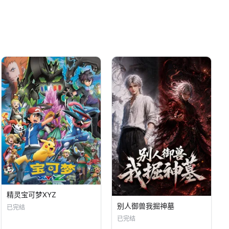
精灵宝可梦XYZ
别人御兽我掘神墓
已完结
已完结