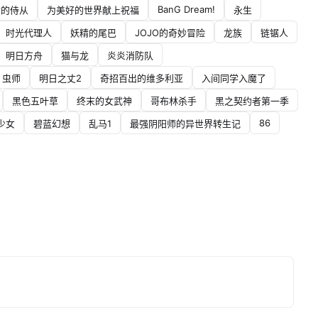
BanG Dream!
女的侍从
为美好的世界献上祝福
永生
时光代理人
妖精的尾巴
JOJO的奇妙冒险
龙族
链锯人
明日方舟
猫与龙
炎炎消防队
虫师
明日之丈2
奇招百出的维多利亚
入间同学入魔了
黑色五叶草
终末的女武神
哥布林杀手
黑之契约者第一季
86
少女
碧蓝幻想
乱马1
最强阴阳师的异世界转生记