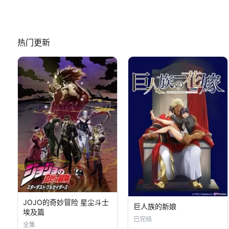
热门更新
JOJO的奇妙冒险 星尘斗士
巨人族的新娘
埃及篇
已完结
全集