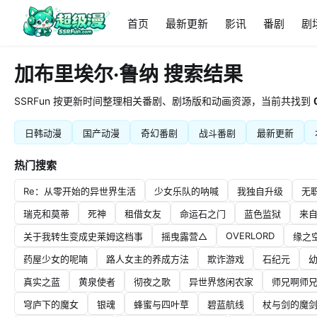
首页
最新更新
影讯
番剧
剧
加布里埃尔·鲁纳 搜索结果
SSRFun 按更新时间整理相关番剧、剧场版和动画资源，当前共找到
日韩动漫
国产动漫
奇幻番剧
战斗番剧
最新更新
热门搜索
Re：从零开始的异世界生活
少女乐队的呐喊
我独自升级
无
瑞克和莫蒂
死神
租借女友
命运石之门
蓝色监狱
来
OVERLORD
关于我转生变成史莱姆这档事
摇曳露营△
缘之
药屋少女的呢喃
路人女主的养成方法
欺诈游戏
石纪元
真实之蓝
黄泉使者
彻夜之歌
异世界悠闲农家
师兄啊师
穹庐下的魔女
银魂
蜂蜜与四叶草
碧蓝航线
杖与剑的魔