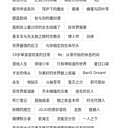
都市传说系列
穹庐下的魔女
银魂
蜂蜜与四叶草
碧蓝航线
杖与剑的魔剑谭
我和班上最讨厌的女生结婚了
异世界舅舅
喜羊羊与灰太狼之跨时空救兵
博人传
剑来
世界最强的后卫
与你相恋到生命尽头
29岁单身冒险家的日常
Re：从零开始的休息时间
游戏人生
排球少年
只有神知道的世界
夏日口袋
BanG Dream!
才女的侍从
为美好的世界献上祝福
永生
地狱乐
斗破苍穹
鬼灭之刃
莉可丽丝
异世界居酒屋
齐木楠雄的灾难
进击的巨人
死亡笔记
孤独摇滚
钢之炼金术师
时光代理人
妖精的尾巴
JOJO的奇妙冒险
龙族
链锯人
赌博默示录
航海王
灵能百分百
一人之下
圣女因太过完美不够可爱而被废除婚约并卖到邻国