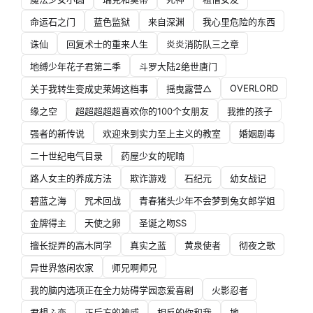
命运石之门
蓝色监狱
来自深渊
我心里危险的东西
诛仙
回复术士的重来人生
炎炎消防队三之章
地缚少年花子君第二季
斗罗大陆2绝世唐门
OVERLORD
关于我转生变成史莱姆这档事
摇曳露营△
缘之空
超超超超超喜欢你的100个女朋友
我推的孩子
强者的新传说
欢迎来到实力至上主义的教室
婚姻剧毒
二十世纪电气目录
药屋少女的呢喃
路人女主的养成方法
欺诈游戏
石纪元
幼女战记
碧蓝之海
咒术回战
青春猪头少年不会梦到兔女郎学姐
金牌得主
天使之卵
圣诞之吻SS
擅长捉弄的高木同学
真实之蓝
黄泉使者
彻夜之歌
异世界悠闲农家
师兄啊师兄
我的脑内选项正在全力妨碍学园恋爱喜剧
火影忍者
君想ふ恋
正后方的神威
相反的你和我
地。