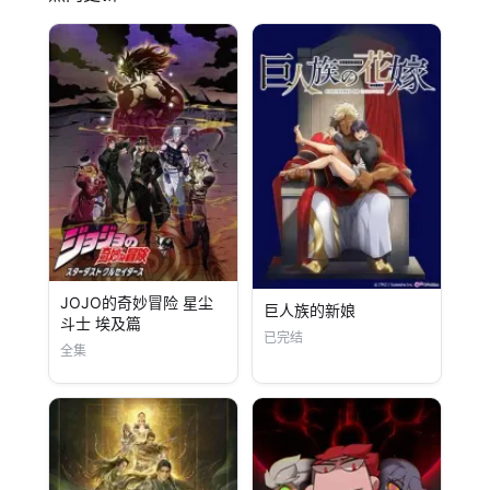
JOJO的奇妙冒险 星尘
巨人族的新娘
斗士 埃及篇
已完结
全集