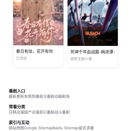
春日有信，花开有你
死神千年血战篇-祸进谭-
已完结
更新至第01集
番剧入口
最新更新
本周热播
高分番剧
动画剧场
常看分类
日韩动漫
国产动漫
奇幻番剧
战斗番剧
索引与互动
网站地图
Google Sitemap
Baidu Sitemap
留言求番