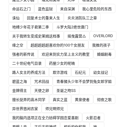
命运石之门
蓝色监狱
来自深渊
我心里危险的东西
诛仙
回复术士的重来人生
炎炎消防队三之章
地缚少年花子君第二季
斗罗大陆2绝世唐门
OVERLORD
关于我转生变成史莱姆这档事
摇曳露营△
缘之空
超超超超超喜欢你的100个女朋友
我推的孩子
强者的新传说
欢迎来到实力至上主义的教室
婚姻剧毒
二十世纪电气目录
药屋少女的呢喃
路人女主的养成方法
欺诈游戏
石纪元
幼女战记
碧蓝之海
咒术回战
青春猪头少年不会梦到兔女郎学姐
金牌得主
天使之卵
圣诞之吻SS
擅长捉弄的高木同学
真实之蓝
黄泉使者
彻夜之歌
异世界悠闲农家
师兄啊师兄
我的脑内选项正在全力妨碍学园恋爱喜剧
火影忍者
君想ふ恋
正后方的神威
相反的你和我
地。