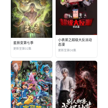
小表弟之超级大反派动
星辰变第七季
态漫
更新至第02集
更新至第06集