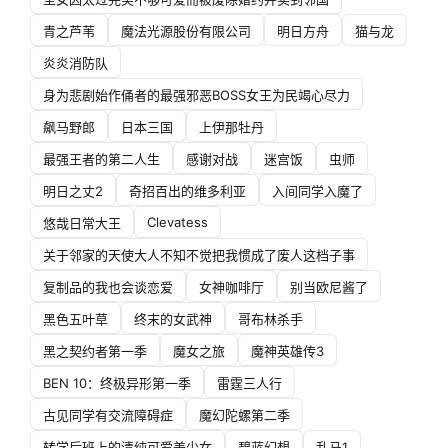
青之芦苇
魔法光源股份有限公司
明日方舟
猫与龙
炎炎消防队
身为悲剧始作俑者的最强邪恶BOSS女王为民竭心尽力
飙马野郎
日本三国
上伊那牡丹
最强王者的第二人生
感谢对战
迷宫饭
虫师
明日之丈2
奇招百出的维多利亚
入间同学入魔了
Clevatess
悠哉日常大王
关于邻家的天使大人不知不觉把我惯成了废人这档子事
复制品的我也会谈恋爱
女神咖啡厅
别当欧尼酱了
黑色五叶草
终末的女武神
哥布林杀手
黑之契约者第一季
魔女之旅
魔神英雄传3
BEN 10：终极异形第一季
雷霆三人行
古见同学有交流障碍症
魔幻陀螺第二季
转学后班上的清纯可爱美少女
碧蓝幻想
乱马1