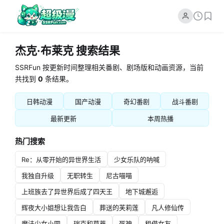
杰克·布莱克 搜索结果
SSRFun 按更新时间整理相关番剧、剧场版和动画资源，当前
共找到
0
条结果。
日韩动漫
国产动漫
奇幻番剧
战斗番剧
最新更新
本周热播
热门搜索
Re：从零开始的异世界生活
少女乐队的呐喊
我独自升级
无职转生
尼古喵喵
上班族去了异世界后成了四天王
地下城邂逅
辉夜大小姐想让我告白
葬送的芙莉莲
凡人修仙传
魔法少女小圆
瑞克和莫蒂
死神
租借女友