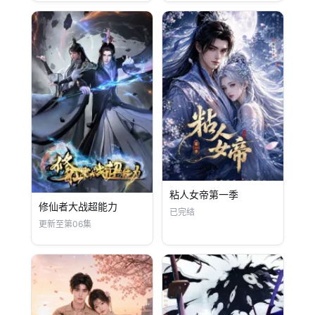
粘人女帝第一季
修仙者大战超能力
已完结
更新至第06集