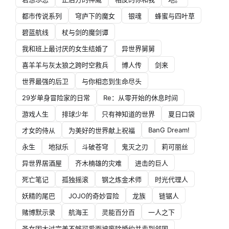
都市传说系列
穹庐下的魔女
银魂
蜂蜜与四叶草
碧蓝航线
杖与剑的魔剑谭
我和班上最讨厌的女生结婚了
异世界舅舅
喜羊羊与灰太狼之跨时空救兵
博人传
剑来
世界最强的后卫
与你相恋到生命尽头
29岁单身冒险家的日常
Re：从零开始的休息时间
游戏人生
排球少年
只有神知道的世界
夏日口袋
BanG Dream!
才女的侍从
为美好的世界献上祝福
永生
地狱乐
斗破苍穹
鬼灭之刃
莉可丽丝
异世界居酒屋
齐木楠雄的灾难
进击的巨人
死亡笔记
孤独摇滚
钢之炼金术师
时光代理人
妖精的尾巴
JOJO的奇妙冒险
龙族
链锯人
赌博默示录
航海王
灵能百分百
一人之下
圣女因太过完美不够可爱而被废除婚约并卖到邻国