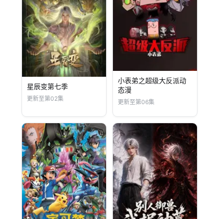
小表弟之超级大反派动
星辰变第七季
态漫
更新至第02集
更新至第06集