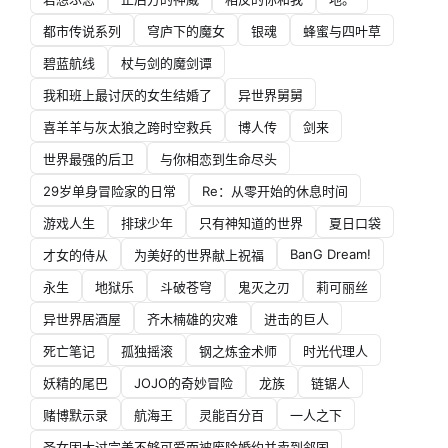
都市传说系列
穹庐下的魔女
银魂
蜂蜜与四叶草
碧蓝航线
杖与剑的魔剑谭
我和班上最讨厌的女生结婚了
异世界舅舅
喜羊羊与灰太狼之跨时空救兵
博人传
剑来
世界最强的后卫
与你相恋到生命尽头
29岁单身冒险家的日常
Re：从零开始的休息时间
游戏人生
排球少年
只有神知道的世界
夏日口袋
BanG Dream!
才女的侍从
为美好的世界献上祝福
永生
地狱乐
斗破苍穹
鬼灭之刃
莉可丽丝
异世界居酒屋
齐木楠雄的灾难
进击的巨人
死亡笔记
孤独摇滚
钢之炼金术师
时光代理人
妖精的尾巴
JOJO的奇妙冒险
龙族
链锯人
赌博默示录
航海王
灵能百分百
一人之下
圣女因太过完美不够可爱而被废除婚约并卖到邻国