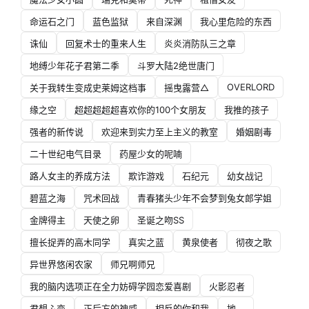
命运石之门
蓝色监狱
来自深渊
我心里危险的东西
诛仙
回复术士的重来人生
炎炎消防队三之章
地缚少年花子君第二季
斗罗大陆2绝世唐门
OVERLORD
关于我转生变成史莱姆这档事
摇曳露营△
缘之空
超超超超超喜欢你的100个女朋友
我推的孩子
强者的新传说
欢迎来到实力至上主义的教室
婚姻剧毒
二十世纪电气目录
药屋少女的呢喃
路人女主的养成方法
欺诈游戏
石纪元
幼女战记
碧蓝之海
咒术回战
青春猪头少年不会梦到兔女郎学姐
金牌得主
天使之卵
圣诞之吻SS
擅长捉弄的高木同学
真实之蓝
黄泉使者
彻夜之歌
异世界悠闲农家
师兄啊师兄
我的脑内选项正在全力妨碍学园恋爱喜剧
火影忍者
君想ふ恋
正后方的神威
相反的你和我
地。