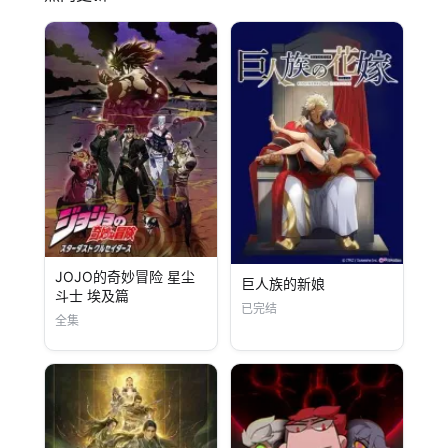
JOJO的奇妙冒险 星尘
巨人族的新娘
斗士 埃及篇
已完结
全集