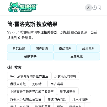
简·霍洛克斯 搜索结果
SSRFun 按更新时间整理相关番剧、剧场版和动画资源，当前
共找到
0
条结果。
日韩动漫
国产动漫
奇幻番剧
战斗番剧
最新更新
本周热播
热门搜索
Re：从零开始的异世界生活
少女乐队的呐喊
我独自升级
无职转生
尼古喵喵
上班族去了异世界后成了四天王
地下城邂逅
辉夜大小姐想让我告白
葬送的芙莉莲
凡人修仙传
魔法少女小圆
瑞克和莫蒂
死神
租借女友