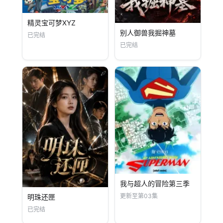
精灵宝可梦XYZ
别人御兽我掘神墓
已完结
已完结
我与超人的冒险第三季
更新至第03集
明珠还匣
已完结