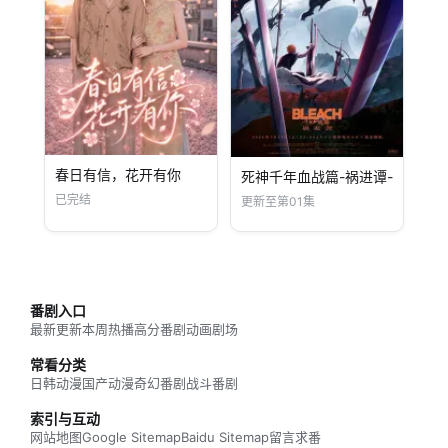
春日有信，花开有你
死神千年血战篇-祸进谭-
已完结
更新至第01集
番剧入口
最新更新
本周热播
高分番剧
动画剧场
常看分类
日韩动漫
国产动漫
奇幻番剧
战斗番剧
索引与互动
网站地图
Google Sitemap
Baidu Sitemap
留言求番