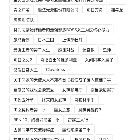
青之芦苇
魔法光源股份有限公司
明日方舟
猫与龙
炎炎消防队
身为悲剧始作俑者的最强邪恶BOSS女王为民竭心尽力
飙马野郎
日本三国
上伊那牡丹
最强王者的第二人生
感谢对战
迷宫饭
虫师
明日之丈2
奇招百出的维多利亚
入间同学入魔了
Clevatess
悠哉日常大王
关于邻家的天使大人不知不觉把我惯成了废人这档子事
复制品的我也会谈恋爱
女神咖啡厅
别当欧尼酱了
黑色五叶草
终末的女武神
哥布林杀手
黑之契约者第一季
魔女之旅
魔神英雄传3
BEN 10：终极异形第一季
雷霆三人行
古见同学有交流障碍症
魔幻陀螺第二季
转学后班上的清纯可爱美少女
碧蓝幻想
乱马1