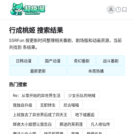
行成桃姬 搜索结果
SSRFun 按更新时间整理相关番剧、剧场版和动画资源，当前
共找到
条结果。
日韩动漫
国产动漫
奇幻番剧
战斗番剧
最新更新
本周热播
热门搜索
Re：从零开始的异世界生活
少女乐队的呐喊
我独自升级
无职转生
尼古喵喵
上班族去了异世界后成了四天王
地下城邂逅
辉夜大小姐想让我告白
葬送的芙莉莲
凡人修仙传
魔法少女小圆
瑞克和莫蒂
死神
租借女友