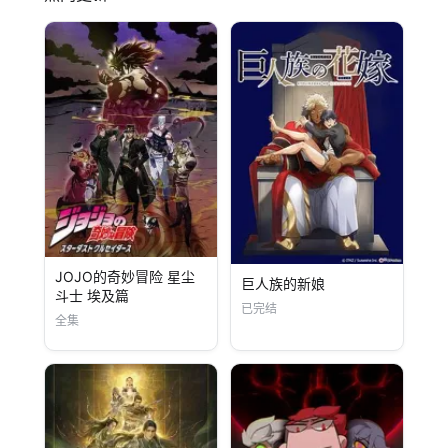
JOJO的奇妙冒险 星尘
巨人族的新娘
斗士 埃及篇
已完结
全集