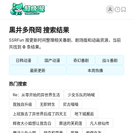
黒井多飛岡 搜索结果
SSRFun 按更新时间整理相关番剧、剧场版和动画资源，当前
共找到
0
条结果。
日韩动漫
国产动漫
奇幻番剧
战斗番剧
最新更新
本周热播
热门搜索
Re：从零开始的异世界生活
少女乐队的呐喊
我独自升级
无职转生
尼古喵喵
上班族去了异世界后成了四天王
地下城邂逅
辉夜大小姐想让我告白
葬送的芙莉莲
凡人修仙传
魔法少女小圆
瑞克和莫蒂
死神
租借女友