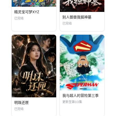
精灵宝可梦XYZ
别人御兽我掘神墓
已完结
已完结
我与超人的冒险第三季
更新至第03集
明珠还匣
已完结