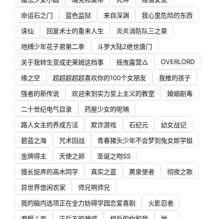
命运石之门
蓝色监狱
来自深渊
我心里危险的东西
诛仙
回复术士的重来人生
炎炎消防队三之章
地缚少年花子君第二季
斗罗大陆2绝世唐门
OVERLORD
关于我转生变成史莱姆这档事
摇曳露营△
缘之空
超超超超超喜欢你的100个女朋友
我推的孩子
强者的新传说
欢迎来到实力至上主义的教室
婚姻剧毒
二十世纪电气目录
药屋少女的呢喃
路人女主的养成方法
欺诈游戏
石纪元
幼女战记
碧蓝之海
咒术回战
青春猪头少年不会梦到兔女郎学姐
金牌得主
天使之卵
圣诞之吻SS
擅长捉弄的高木同学
真实之蓝
黄泉使者
彻夜之歌
异世界悠闲农家
师兄啊师兄
我的脑内选项正在全力妨碍学园恋爱喜剧
火影忍者
君想ふ恋
正后方的神威
相反的你和我
地。