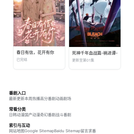
春日有信，花开有你
死神千年血战篇-祸进谭-
已完结
更新至第01集
番剧入口
最新更新
本周热播
高分番剧
动画剧场
常看分类
日韩动漫
国产动漫
奇幻番剧
战斗番剧
索引与互动
网站地图
Google Sitemap
Baidu Sitemap
留言求番