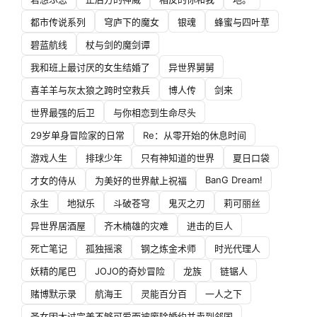
都市传说系列
穹庐下的魔女
银魂
蜂蜜与四叶草
碧蓝航线
杖与剑的魔剑谭
我和班上最讨厌的女生结婚了
异世界舅舅
喜羊羊与灰太狼之跨时空救兵
博人传
剑来
世界最强的后卫
与你相恋到生命尽头
29岁单身冒险家的日常
Re：从零开始的休息时间
游戏人生
排球少年
只有神知道的世界
夏日口袋
BanG Dream!
才女的侍从
为美好的世界献上祝福
永生
地狱乐
斗破苍穹
鬼灭之刃
莉可丽丝
异世界居酒屋
齐木楠雄的灾难
进击的巨人
死亡笔记
孤独摇滚
钢之炼金术师
时光代理人
妖精的尾巴
JOJO的奇妙冒险
龙族
链锯人
赌博默示录
航海王
灵能百分百
一人之下
圣女因太过完美不够可爱而被废除婚约并卖到邻国