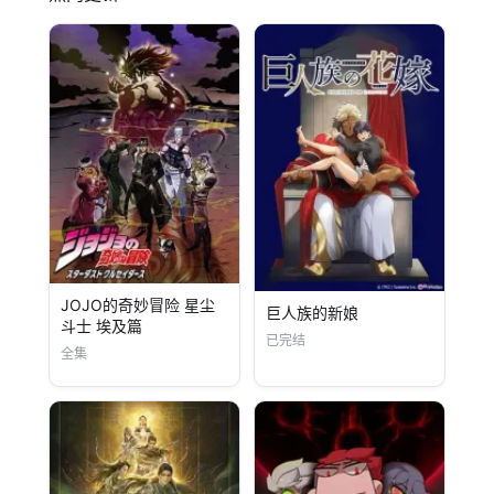
JOJO的奇妙冒险 星尘
巨人族的新娘
斗士 埃及篇
已完结
全集