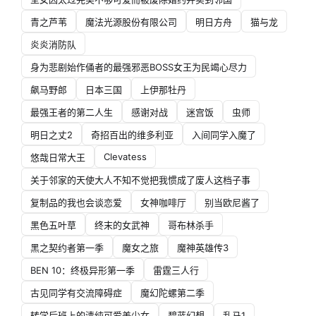
青之芦苇
魔法光源股份有限公司
明日方舟
猫与龙
炎炎消防队
身为悲剧始作俑者的最强邪恶BOSS女王为民竭心尽力
飙马野郎
日本三国
上伊那牡丹
最强王者的第二人生
感谢对战
迷宫饭
虫师
明日之丈2
奇招百出的维多利亚
入间同学入魔了
Clevatess
悠哉日常大王
关于邻家的天使大人不知不觉把我惯成了废人这档子事
复制品的我也会谈恋爱
女神咖啡厅
别当欧尼酱了
黑色五叶草
终末的女武神
哥布林杀手
黑之契约者第一季
魔女之旅
魔神英雄传3
BEN 10：终极异形第一季
雷霆三人行
古见同学有交流障碍症
魔幻陀螺第二季
转学后班上的清纯可爱美少女
碧蓝幻想
乱马1