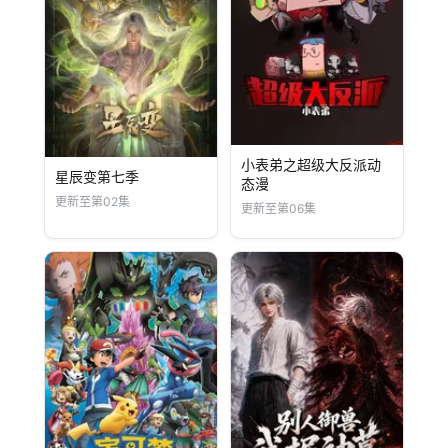
小表弟之超级大反派动
星辰变第七季
态漫
更新至第02集
更新至第06集