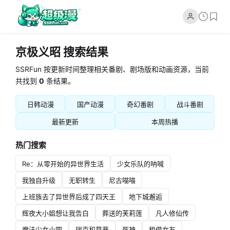
京极义昭 搜索结果
SSRFun 按更新时间整理相关番剧、剧场版和动画资源，当前
共找到
0
条结果。
日韩动漫
国产动漫
奇幻番剧
战斗番剧
最新更新
本周热播
热门搜索
Re：从零开始的异世界生活
少女乐队的呐喊
我独自升级
无职转生
尼古喵喵
上班族去了异世界后成了四天王
地下城邂逅
辉夜大小姐想让我告白
葬送的芙莉莲
凡人修仙传
魔法少女小圆
瑞克和莫蒂
死神
租借女友