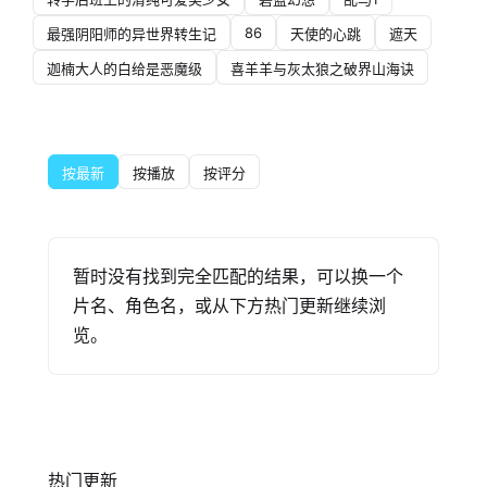
86
最强阴阳师的异世界转生记
天使的心跳
遮天
迦楠大人的白给是恶魔级
喜羊羊与灰太狼之破界山海诀
按最新
按播放
按评分
暂时没有找到完全匹配的结果，可以换一个
片名、角色名，或从下方热门更新继续浏
览。
热门更新