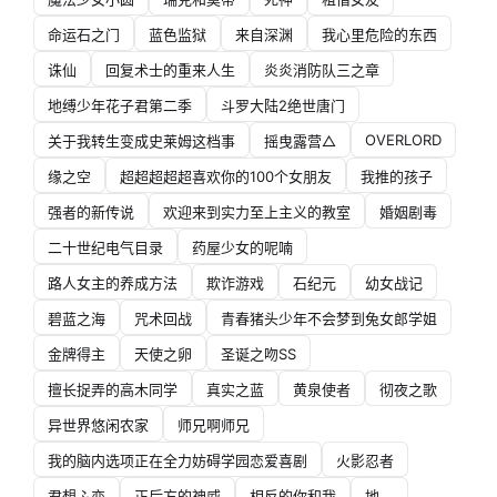
命运石之门
蓝色监狱
来自深渊
我心里危险的东西
诛仙
回复术士的重来人生
炎炎消防队三之章
地缚少年花子君第二季
斗罗大陆2绝世唐门
OVERLORD
关于我转生变成史莱姆这档事
摇曳露营△
缘之空
超超超超超喜欢你的100个女朋友
我推的孩子
强者的新传说
欢迎来到实力至上主义的教室
婚姻剧毒
二十世纪电气目录
药屋少女的呢喃
路人女主的养成方法
欺诈游戏
石纪元
幼女战记
碧蓝之海
咒术回战
青春猪头少年不会梦到兔女郎学姐
金牌得主
天使之卵
圣诞之吻SS
擅长捉弄的高木同学
真实之蓝
黄泉使者
彻夜之歌
异世界悠闲农家
师兄啊师兄
我的脑内选项正在全力妨碍学园恋爱喜剧
火影忍者
君想ふ恋
正后方的神威
相反的你和我
地。