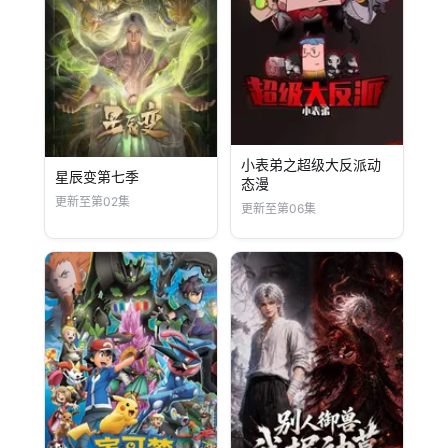
小表弟之超级大反派动
星辰变第七季
态漫
更新至第02集
更新至第06集