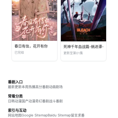
春日有信，花开有你
死神千年血战篇-祸进谭-
已完结
更新至第01集
番剧入口
最新更新
本周热播
高分番剧
动画剧场
常看分类
日韩动漫
国产动漫
奇幻番剧
战斗番剧
索引与互动
网站地图
Google Sitemap
Baidu Sitemap
留言求番