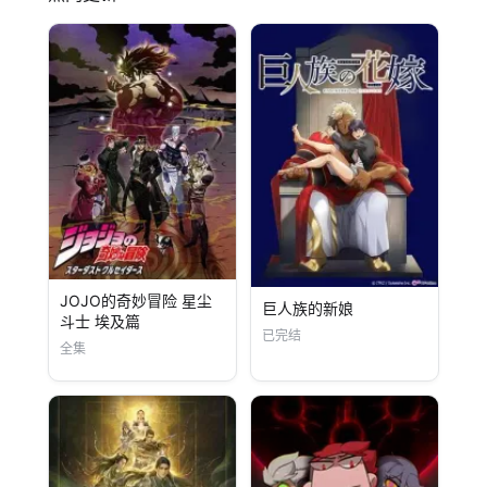
JOJO的奇妙冒险 星尘
巨人族的新娘
斗士 埃及篇
已完结
全集