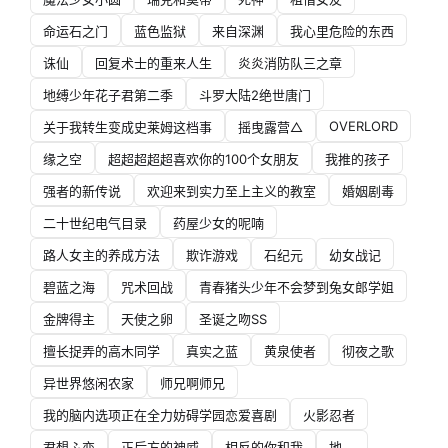
命运石之门
蓝色监狱
来自深渊
我心里危险的东西
诛仙
回复术士的重来人生
炎炎消防队三之章
地缚少年花子君第二季
斗罗大陆2绝世唐门
OVERLORD
关于我转生变成史莱姆这档事
摇曳露营△
缘之空
超超超超超喜欢你的100个女朋友
我推的孩子
强者的新传说
欢迎来到实力至上主义的教室
婚姻剧毒
二十世纪电气目录
药屋少女的呢喃
路人女主的养成方法
欺诈游戏
石纪元
幼女战记
碧蓝之海
咒术回战
青春猪头少年不会梦到兔女郎学姐
金牌得主
天使之卵
圣诞之吻SS
擅长捉弄的高木同学
真实之蓝
黄泉使者
彻夜之歌
异世界悠闲农家
师兄啊师兄
我的脑内选项正在全力妨碍学园恋爱喜剧
火影忍者
君想ふ恋
正后方的神威
相反的你和我
地。