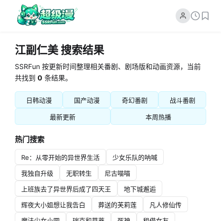
江副仁美 搜索结果
SSRFun 按更新时间整理相关番剧、剧场版和动画资源，当前
共找到
0
条结果。
日韩动漫
国产动漫
奇幻番剧
战斗番剧
最新更新
本周热播
热门搜索
Re：从零开始的异世界生活
少女乐队的呐喊
我独自升级
无职转生
尼古喵喵
上班族去了异世界后成了四天王
地下城邂逅
辉夜大小姐想让我告白
葬送的芙莉莲
凡人修仙传
魔法少女小圆
瑞克和莫蒂
死神
租借女友