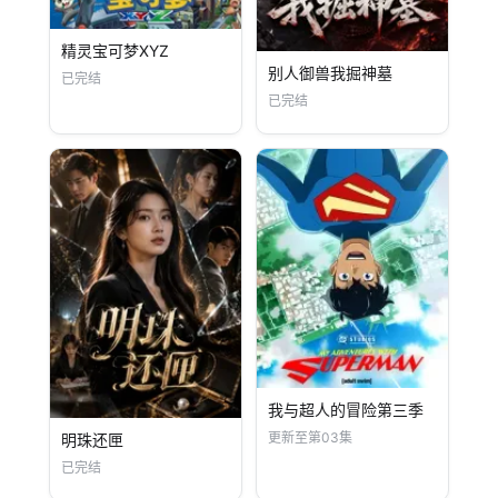
精灵宝可梦XYZ
别人御兽我掘神墓
已完结
已完结
我与超人的冒险第三季
更新至第03集
明珠还匣
已完结