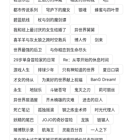
都市传说系列
穹庐下的魔女
银魂
蜂蜜与四叶草
碧蓝航线
杖与剑的魔剑谭
我和班上最讨厌的女生结婚了
异世界舅舅
喜羊羊与灰太狼之跨时空救兵
博人传
剑来
世界最强的后卫
与你相恋到生命尽头
29岁单身冒险家的日常
Re：从零开始的休息时间
游戏人生
排球少年
只有神知道的世界
夏日口袋
BanG Dream!
才女的侍从
为美好的世界献上祝福
永生
地狱乐
斗破苍穹
鬼灭之刃
莉可丽丝
异世界居酒屋
齐木楠雄的灾难
进击的巨人
死亡笔记
孤独摇滚
钢之炼金术师
时光代理人
妖精的尾巴
JOJO的奇妙冒险
龙族
链锯人
赌博默示录
航海王
灵能百分百
一人之下
圣女因太过完美不够可爱而被废除婚约并卖到邻国