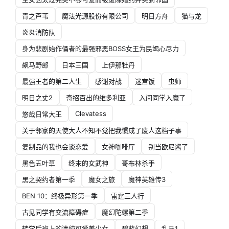
青之芦苇
魔法光源股份有限公司
明日方舟
猫与龙
炎炎消防队
身为悲剧始作俑者的最强邪恶BOSS女王为民竭心尽力
飙马野郎
日本三国
上伊那牡丹
最强王者的第二人生
感谢对战
迷宫饭
虫师
明日之丈2
奇招百出的维多利亚
入间同学入魔了
Clevatess
悠哉日常大王
关于邻家的天使大人不知不觉把我惯成了废人这档子事
复制品的我也会谈恋爱
女神咖啡厅
别当欧尼酱了
黑色五叶草
终末的女武神
哥布林杀手
黑之契约者第一季
魔女之旅
魔神英雄传3
BEN 10：终极异形第一季
雷霆三人行
古见同学有交流障碍症
魔幻陀螺第二季
转学后班上的清纯可爱美少女
碧蓝幻想
乱马1