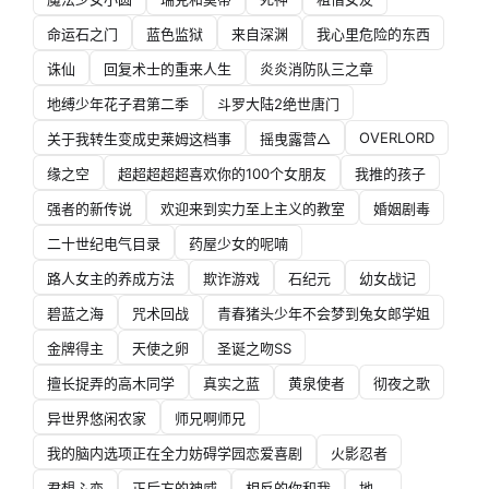
命运石之门
蓝色监狱
来自深渊
我心里危险的东西
诛仙
回复术士的重来人生
炎炎消防队三之章
地缚少年花子君第二季
斗罗大陆2绝世唐门
OVERLORD
关于我转生变成史莱姆这档事
摇曳露营△
缘之空
超超超超超喜欢你的100个女朋友
我推的孩子
强者的新传说
欢迎来到实力至上主义的教室
婚姻剧毒
二十世纪电气目录
药屋少女的呢喃
路人女主的养成方法
欺诈游戏
石纪元
幼女战记
碧蓝之海
咒术回战
青春猪头少年不会梦到兔女郎学姐
金牌得主
天使之卵
圣诞之吻SS
擅长捉弄的高木同学
真实之蓝
黄泉使者
彻夜之歌
异世界悠闲农家
师兄啊师兄
我的脑内选项正在全力妨碍学园恋爱喜剧
火影忍者
君想ふ恋
正后方的神威
相反的你和我
地。