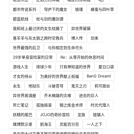
都市传说系列
穹庐下的魔女
银魂
蜂蜜与四叶草
碧蓝航线
杖与剑的魔剑谭
我和班上最讨厌的女生结婚了
异世界舅舅
喜羊羊与灰太狼之跨时空救兵
博人传
剑来
世界最强的后卫
与你相恋到生命尽头
29岁单身冒险家的日常
Re：从零开始的休息时间
游戏人生
排球少年
只有神知道的世界
夏日口袋
BanG Dream!
才女的侍从
为美好的世界献上祝福
永生
地狱乐
斗破苍穹
鬼灭之刃
莉可丽丝
异世界居酒屋
齐木楠雄的灾难
进击的巨人
死亡笔记
孤独摇滚
钢之炼金术师
时光代理人
妖精的尾巴
JOJO的奇妙冒险
龙族
链锯人
赌博默示录
航海王
灵能百分百
一人之下
圣女因太过完美不够可爱而被废除婚约并卖到邻国