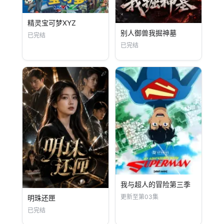
精灵宝可梦XYZ
别人御兽我掘神墓
已完结
已完结
我与超人的冒险第三季
更新至第03集
明珠还匣
已完结