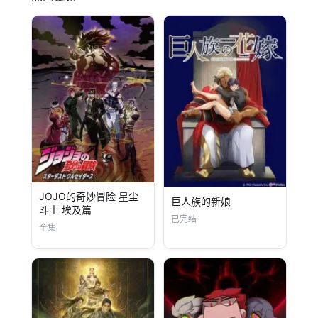
JOJO的奇妙冒险 星尘
巨人族的新娘
斗士 埃及篇
已完结
全集