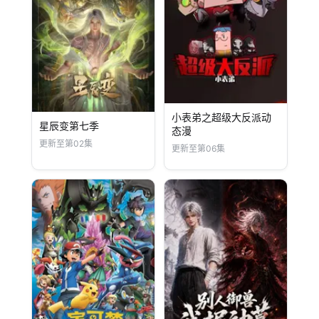
小表弟之超级大反派动
星辰变第七季
态漫
更新至第02集
更新至第06集