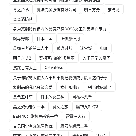
青之芦苇
魔法光源股份有限公司
明日方舟
猫与龙
炎炎消防队
身为悲剧始作俑者的最强邪恶BOSS女王为民竭心尽力
飙马野郎
日本三国
上伊那牡丹
最强王者的第二人生
感谢对战
迷宫饭
虫师
明日之丈2
奇招百出的维多利亚
入间同学入魔了
Clevatess
悠哉日常大王
关于邻家的天使大人不知不觉把我惯成了废人这档子事
复制品的我也会谈恋爱
女神咖啡厅
别当欧尼酱了
黑色五叶草
终末的女武神
哥布林杀手
黑之契约者第一季
魔女之旅
魔神英雄传3
BEN 10：终极异形第一季
雷霆三人行
古见同学有交流障碍症
魔幻陀螺第二季
转学后班上的清纯可爱美少女
碧蓝幻想
乱马1