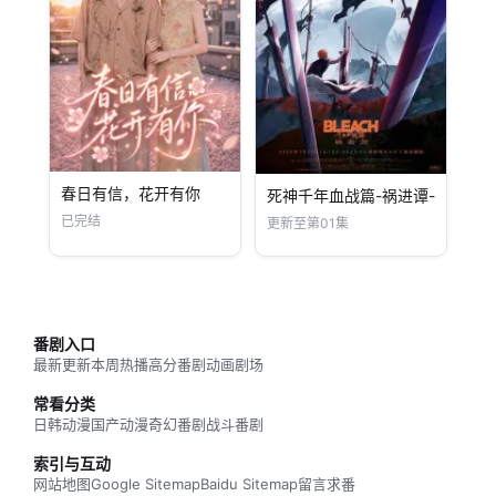
春日有信，花开有你
死神千年血战篇-祸进谭-
已完结
更新至第01集
番剧入口
最新更新
本周热播
高分番剧
动画剧场
常看分类
日韩动漫
国产动漫
奇幻番剧
战斗番剧
索引与互动
网站地图
Google Sitemap
Baidu Sitemap
留言求番