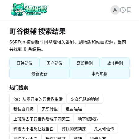
町谷俊辅 搜索结果
SSRFun 按更新时间整理相关番剧、剧场版和动画资源，当前
共找到
0
条结果。
日韩动漫
国产动漫
奇幻番剧
战斗番剧
最新更新
本周热播
热门搜索
Re：从零开始的异世界生活
少女乐队的呐喊
我独自升级
无职转生
尼古喵喵
上班族去了异世界后成了四天王
地下城邂逅
辉夜大小姐想让我告白
葬送的芙莉莲
凡人修仙传
魔法少女小圆
瑞克和莫蒂
死神
租借女友