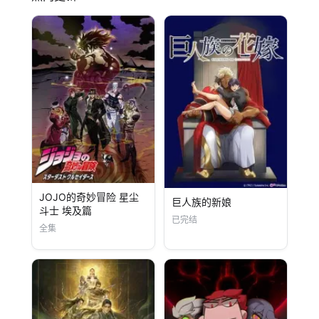
JOJO的奇妙冒险 星尘
巨人族的新娘
斗士 埃及篇
已完结
全集