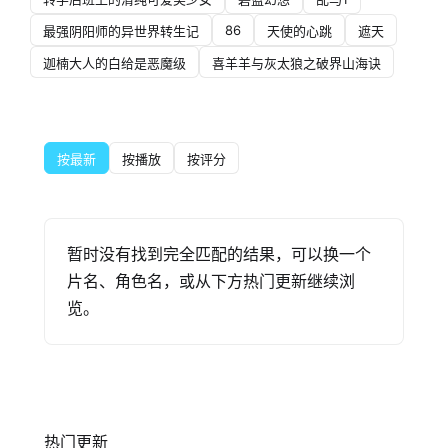
86
最强阴阳师的异世界转生记
天使的心跳
遮天
迦楠大人的白给是恶魔级
喜羊羊与灰太狼之破界山海诀
按最新
按播放
按评分
暂时没有找到完全匹配的结果，可以换一个
片名、角色名，或从下方热门更新继续浏
览。
热门更新