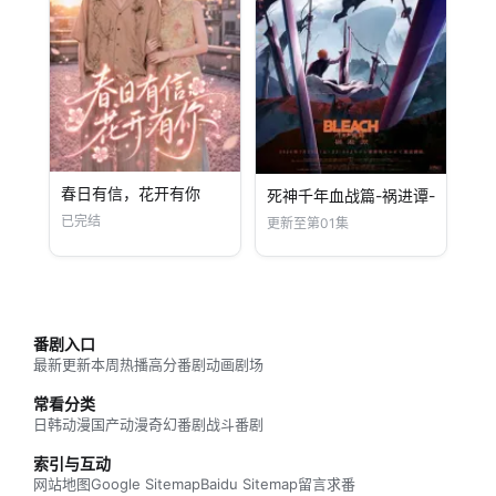
春日有信，花开有你
死神千年血战篇-祸进谭-
已完结
更新至第01集
番剧入口
最新更新
本周热播
高分番剧
动画剧场
常看分类
日韩动漫
国产动漫
奇幻番剧
战斗番剧
索引与互动
网站地图
Google Sitemap
Baidu Sitemap
留言求番