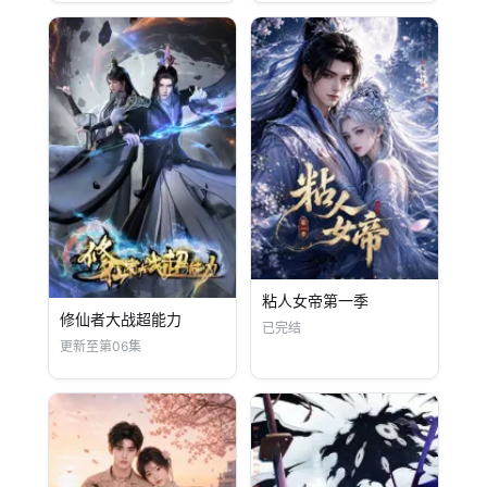
粘人女帝第一季
修仙者大战超能力
已完结
更新至第06集