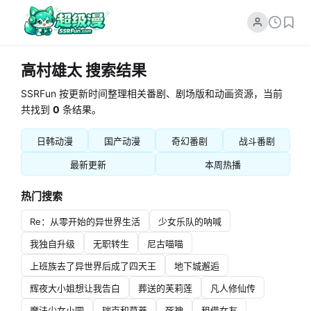
高村雄太 搜索结果
SSRFun 按更新时间整理相关番剧、剧场版和动画资源，当前
共找到
0
条结果。
日韩动漫
国产动漫
奇幻番剧
战斗番剧
最新更新
本周热播
热门搜索
Re：从零开始的异世界生活
少女乐队的呐喊
我独自升级
无职转生
尼古喵喵
上班族去了异世界后成了四天王
地下城邂逅
辉夜大小姐想让我告白
葬送的芙莉莲
凡人修仙传
魔法少女小圆
瑞克和莫蒂
死神
租借女友