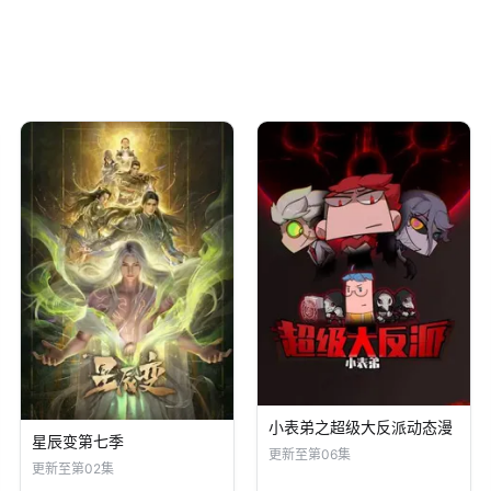
小表弟之超级大反派动态漫
星辰变第七季
更新至第06集
更新至第02集