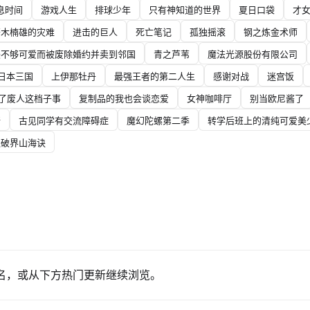
息时间
游戏人生
排球少年
只有神知道的世界
夏日口袋
才
齐木楠雄的灾难
进击的巨人
死亡笔记
孤独摇滚
钢之炼金术师
美不够可爱而被废除婚约并卖到邻国
青之芦苇
魔法光源股份有限公司
日本三国
上伊那牡丹
最强王者的第二人生
感谢对战
迷宫饭
了废人这档子事
复制品的我也会谈恋爱
女神咖啡厅
别当欧尼酱了
行
古见同学有交流障碍症
魔幻陀螺第二季
转学后班上的清纯可爱美
之破界山海诀
名，或从下方热门更新继续浏览。