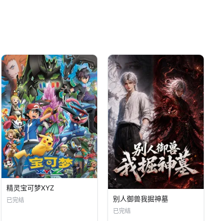
精灵宝可梦XYZ
别人御兽我掘神墓
已完结
已完结