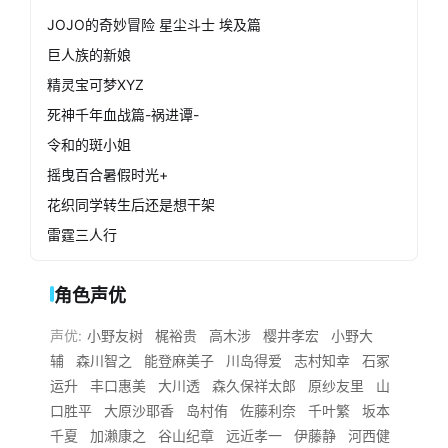
JOJO的奇妙冒险 星尘斗士 埃及篇
巨人族的新娘
精灵宝可梦XYZ
死神千年血战篇-祸进谭-
令和的斑小姐
摇曳百合暑假时光+
花织同学转生后还是想干架
雷霆三人行
角色声优
声优:
小野友树
梶裕贵
高木涉
樱井孝宏
小野大
辅
森川智之
能登麻美子
川岛得爱
志村知幸
石冢
运升
丰口惠美
大川透
森久保祥太郎
原纱友里
山
口胜平
大原沙耶香
岛村侑
佐藤利奈
千叶繁
坂本
千夏
加濑康之
谷山纪章
远近孝一
伊藤静
河西健