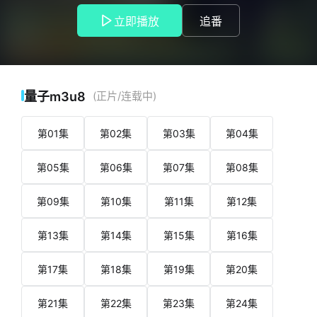
身材矮小但拥有强大意志
立即播放
追番
力的广濑康一（梶裕贵 配音），大脑一根筋但对待朋友忠诚不
二的虹村亿泰（高木涉 配音），自大而又偏执的人气漫画家岸
边露伴（樱井孝宏 配音），围绕在东方仗助身边的，是这些有
趣而又强大的朋友和队友们，与此同时，越来越多的替身使者
亦接连浮出水面。当罪恶的魔爪伸向杜王町之时，东方仗助愿
量子m3u8
(正片/连载中)
意以自己的生命为代价，保护这片他热爱的土地。
第01集
第02集
第03集
第04集
第05集
第06集
第07集
第08集
第09集
第10集
第11集
第12集
第13集
第14集
第15集
第16集
第17集
第18集
第19集
第20集
第21集
第22集
第23集
第24集