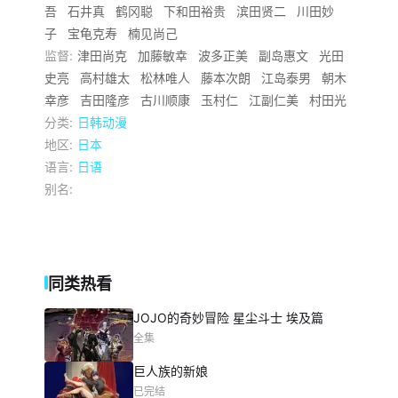
吾
石井真
鹤冈聪
下和田裕贵
滨田贤二
川田妙
子
宝龟克寿
楠见尚己
监督:
津田尚克
加藤敏幸
波多正美
副岛惠文
光田
史亮
高村雄太
松林唯人
藤本次朗
江岛泰男
朝木
幸彦
吉田隆彦
古川顺康
玉村仁
江副仁美
村田光
分类:
日韩动漫
地区:
日本
语言:
日语
别名:
同类热看
JOJO的奇妙冒险 星尘斗士 埃及篇
全集
巨人族的新娘
已完结