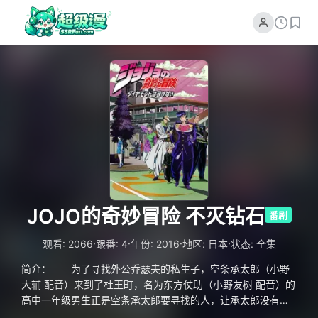
JOJO的奇妙冒险 不灭钻石
番剧
·
·
·
·
观看: 2066
跟番: 4
年份: 2016
地区: 日本
状态: 全集
简介： 为了寻找外公乔瑟夫的私生子，空条承太郎（小野
大辅 配音）来到了杜王町，名为东方仗助（小野友树 配音）的
高中一年级男生正是空条承太郎要寻找的人，让承太郎没有想
到的是，东方仗助拥有着和自己一样的“替身”能力。