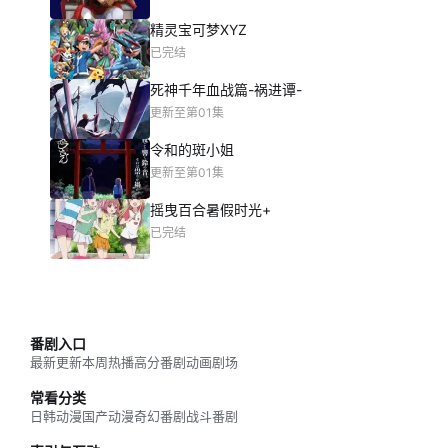
精灵宝可梦XYZ
已完结
死神千年血战篇-祸进谭-
更新至第01集
令和的斑小姐
更新至第01集
摇曳百合暑假时光+
已完结
番剧入口
最新更新
本周热播
高分番剧
动画剧场
常看分类
日韩动漫
国产动漫
奇幻番剧
战斗番剧