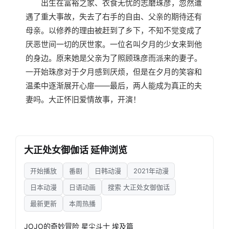
出生在富裕之家、衣食无忧的志磨珠彦，忽然遭
遇了重大事故，失去了右手的自由、父亲的期待还有
母亲。以修养的理由被赶到了乡下，不知不觉变成了
厌恶世间一切的厌世家。一位名叫夕月的少女来到他
的身边。原来她是父亲为了照顾珠彦而派来的妻子。
一开始珠彦对于夕月感到厌烦，但是在夕月的笑容和
温柔中逐渐展开心扉——最后，两人能成为真正的夫
妻吗。大正怀旧爱情故事，开演！
大正处女御伽话 延伸浏览
开始播放
番剧
日韩动漫
2021年动漫
日本动漫
日语动画
搜索 大正处女御伽话
最新更新
本周热播
JOJO的奇妙冒险 星尘斗士 埃及篇