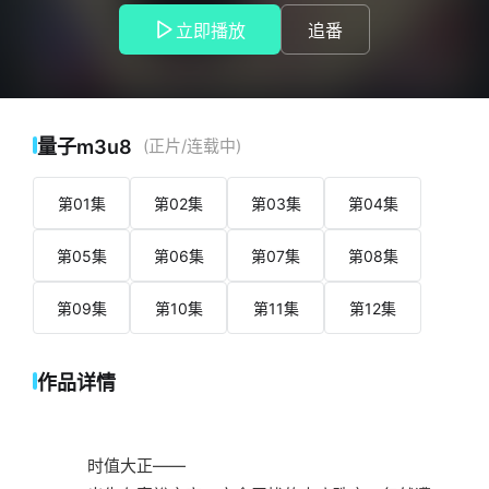
少女来到他的身边。原来她是父亲为了照顾珠彦而派来的妻
立即播放
追番
子。一开始珠彦对于夕月感到厌烦，但是在夕月的笑容和温柔
中逐渐展开心扉——最后，两人能成为真正的夫妻吗。大正怀
旧爱情故事，开演！
量子m3u8
(正片/连载中)
第01集
第02集
第03集
第04集
第05集
第06集
第07集
第08集
第09集
第10集
第11集
第12集
作品详情
时值大正——