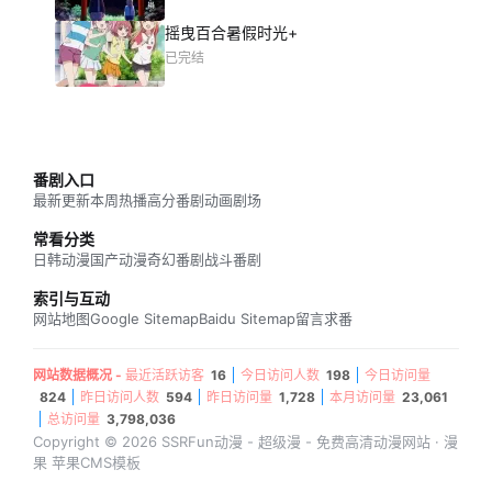
摇曳百合暑假时光+
已完结
番剧入口
最新更新
本周热播
高分番剧
动画剧场
常看分类
日韩动漫
国产动漫
奇幻番剧
战斗番剧
索引与互动
网站地图
Google Sitemap
Baidu Sitemap
留言求番
网站数据概况 -
最近活跃访客
16
今日访问人数
198
今日访问量
824
昨日访问人数
594
昨日访问量
1,728
本月访问量
23,061
总访问量
3,798,036
Copyright © 2026 SSRFun动漫 - 超级漫 - 免费高清动漫网站 · 漫
果 苹果CMS模板