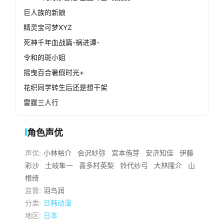
巨人族的新娘
精灵宝可梦XYZ
死神千年血战篇-祸进谭-
令和的斑小姐
摇曳百合暑假时光+
花织同学转生后还是想干架
雷霆三人行
角色声优
声优:
小林裕介
会沢紗弥
宫本侑芽
安济知佳
伊藤
彩沙
土岐隼一
喜多村英梨
铃代纱弓
大林隆介
山
根绮
监督:
羽鸟润
分类:
日韩动漫
地区:
日本