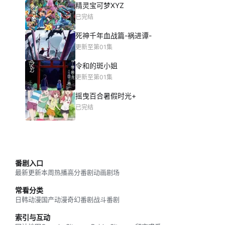
精灵宝可梦XYZ
已完结
死神千年血战篇-祸进谭-
更新至第01集
令和的斑小姐
更新至第01集
摇曳百合暑假时光+
已完结
番剧入口
最新更新
本周热播
高分番剧
动画剧场
常看分类
日韩动漫
国产动漫
奇幻番剧
战斗番剧
索引与互动