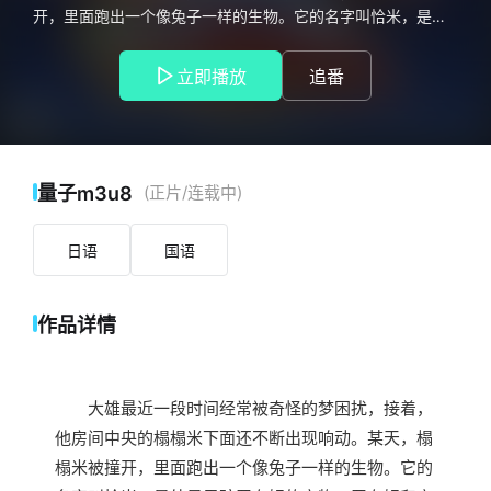
开，里面跑出一个像兔子一样的生物。它的名字叫恰米，是外
星男孩罗布姆的宠物。罗布姆和亲人、朋友生活在名为可亚可
亚的星球，这里盛产奇妙的浮游矿石。邪恶的浮游矿石工业公
立即播放
追番
司为了霸占这些矿藏，不惜使用各种卑鄙手段企图将罗布姆这
群早期开拓者赶走。罗布姆乘坐的飞船就是遭到浮游矿石工业
的袭击，偶然引发错乱和大雄的房间连在了一起。 哆啦A梦
和大雄修好了罗布姆的飞船，还和可亚可亚星的人民成为好朋
友。与此同时，浮游矿石工业继续他们罪恶的计划，善良正直
量子m3u8
(正片/连载中)
的大雄决心帮助外星朋友守卫他们的家园……
日语
国语
作品详情
大雄最近一段时间经常被奇怪的梦困扰，接着，
他房间中央的榻榻米下面还不断出现响动。某天，榻
榻米被撞开，里面跑出一个像兔子一样的生物。它的