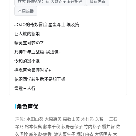
搜索 哆啦A梦：新·大雄的宇宙开拓史
最新更新
本周热播
JOJO的奇妙冒险 星尘斗士 埃及篇
巨人族的新娘
精灵宝可梦XYZ
死神千年血战篇-祸进谭-
令和的斑小姐
摇曳百合暑假时光+
花织同学转生后还是想干架
雷霆三人行
角色声优
声优:
水田山葵
大原惠美
嘉数由美
木村昴
关智一
三石
琴乃
松本保典
藤本千秋
荻野志保子
竹内都子
樱井智
佐
久间玲
威尔逊·绫香
渡边菜生子
堀江由衣
大塚明夫
大