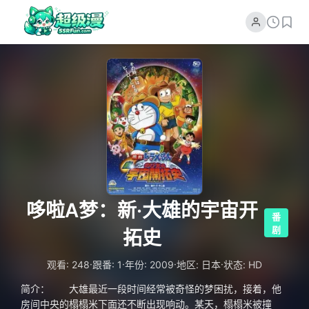
哆啦A梦：新·大雄的宇宙开
番
剧
拓史
·
·
·
·
观看: 248
跟番: 1
年份: 2009
地区: 日本
状态: HD
简介： 大雄最近一段时间经常被奇怪的梦困扰，接着，他
房间中央的榻榻米下面还不断出现响动。某天，榻榻米被撞