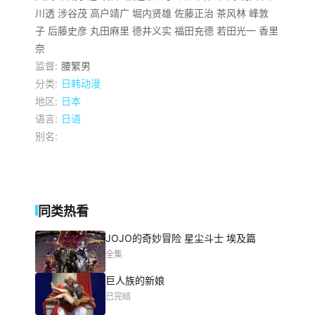
川透
涉谷茂
高户靖广
堀内贤雄
佐藤正治
茶风林
峰敦
子
后藤史彦
丸田麻里
德井义实
福田充德
若田光一
香里
奈
监督:
腰繁男
分类:
日韩动漫
地区:
日本
语言:
日语
别名:
同类热看
JOJO的奇妙冒险 星尘斗士 埃及篇
全集
巨人族的新娘
已完结