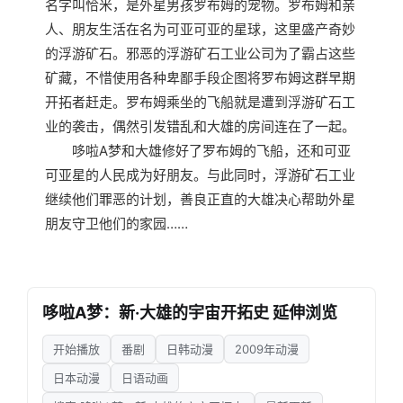
名字叫恰米，是外星男孩罗布姆的宠物。罗布姆和亲
人、朋友生活在名为可亚可亚的星球，这里盛产奇妙
的浮游矿石。邪恶的浮游矿石工业公司为了霸占这些
矿藏，不惜使用各种卑鄙手段企图将罗布姆这群早期
开拓者赶走。罗布姆乘坐的飞船就是遭到浮游矿石工
业的袭击，偶然引发错乱和大雄的房间连在了一起。
哆啦A梦和大雄修好了罗布姆的飞船，还和可亚
可亚星的人民成为好朋友。与此同时，浮游矿石工业
继续他们罪恶的计划，善良正直的大雄决心帮助外星
朋友守卫他们的家园……
哆啦A梦：新·大雄的宇宙开拓史 延伸浏览
开始播放
番剧
日韩动漫
2009年动漫
日本动漫
日语动画