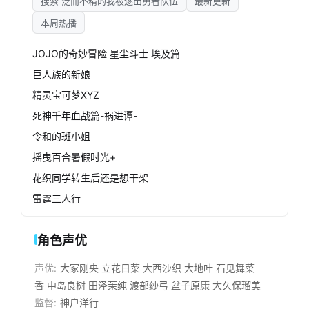
搜索 泛而不精的我被逐出勇者队伍
最新更新
本周热播
JOJO的奇妙冒险 星尘斗士 埃及篇
巨人族的新娘
精灵宝可梦XYZ
死神千年血战篇-祸进谭-
令和的斑小姐
摇曳百合暑假时光+
花织同学转生后还是想干架
雷霆三人行
角色声优
声优:
大冢刚央
立花日菜
大西沙织
大地叶
石见舞菜
香
中岛良树
田泽茉纯
渡部纱弓
盆子原康
大久保瑠美
监督:
神户洋行