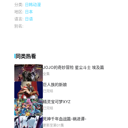
分类:
日韩动漫
地区:
日本
语言:
日语
别名:
同类热看
JOJO的奇妙冒险 星尘斗士 埃及篇
全集
巨人族的新娘
已完结
精灵宝可梦XYZ
已完结
死神千年血战篇-祸进谭-
更新至第01集