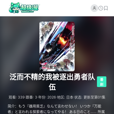
泛而不精的我被逐出勇者队
番
剧
伍
·
·
·
·
观看: 339
跟番: 3
年份: 2026
地区: 日本
状态: 更新至第01集
简介：もう『器用貧乏』なんて言わせない！ いつか『万能
者』と言われる探索者になってやる！ ある日のこと…… 所属