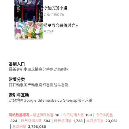
令和的斑小姐
更新至第01集
摇曳百合暑假时光+
已完结
番剧入口
最新更新
本周热播
高分番剧
动画剧场
常看分类
日韩动漫
国产动漫
奇幻番剧
战斗番剧
索引与互动
网站地图
Google Sitemap
Baidu Sitemap
留言求番
网站数据概况 -
最近活跃访客
16
今日访问人数
198
今日访问量
824
昨日访问人数
594
昨日访问量
1,728
本月访问量
23,061
总访问量
3,798,036