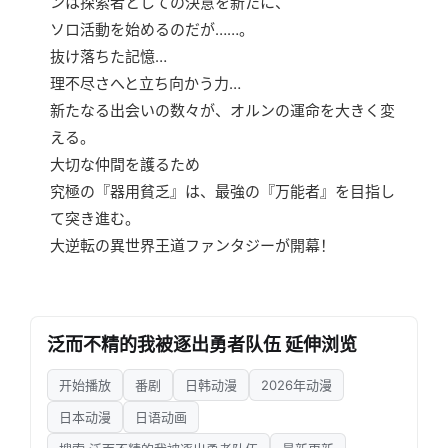
ンは探索者としての決意を新たに、
ソロ活動を始めるのだが……。
抜け落ちた記憶…
理不尽さへと立ち向かう力…
新たなる出会いの数々が、オルンの運命を大きく変
える。
大切な仲間を護るため
究極の『器用貧乏』は、最強の『万能者』を目指し
て突き進む。
大逆転の異世界王道ファンタジーが開幕！
泛而不精的我被逐出勇者队伍 延伸浏览
开始播放
番剧
日韩动漫
2026年动漫
日本动漫
日语动画