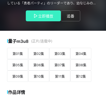
している「勇者パーティ」のリーダーであり、幼なじみのオ
リヴァーから 実力不足を理由に追放を言い渡されたオルン・
ドゥーラ。 パーティのために【剣士】から【付与術士】へと
立即播放
追番
コンバートし、 独自に開発した魔術で仲間をサポートしてき
たオルンにとっては到底、 納得のいくものではなかった。 し
かし、苦楽を共にしてきたはずの仲間からも『器用貧乏』だ
とバカにされ、 すでに後任者も決まっているという。 失意の
なか、「勇者パーティ」に別れを告げたオルンは探索者とし
量子m3u8
(正片/连载中)
ての決意を新たに、 ソロ活動を始めるのだが……。 抜け落ち
た記憶… 理不尽さへと立ち向かう力… 新たなる出会いの数々
第01集
第02集
第03集
第04集
が、オルンの運命を大きく変える。 大切な仲間を護るため 究
極の『器用貧乏』は、最強の『万能者』を目指して突き進
第05集
第06集
第07集
第08集
む。 大逆転の異世界王道ファンタジーが開幕！
第09集
第10集
第11集
第12集
作品详情