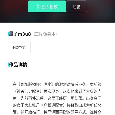
而平衡的领导方式。这种高压政策逐渐加剧了她与曾受天皇
立即播放
追番
（入野自由配音）宠幸的资深花魁富贵（日笠阳子配音）之间
的关系日益紧张，两人之间的裂痕日益加深。天皇的妻子有希
子皇后（种崎敦美配音）所生的皇子即将选定监护人，一场突
如其来的事件却彻底颠覆了富贵的命运。她产下了一个被视为
“不祥之子”的婴儿，被年长重臣大友（堀内贤雄配音）视为威
量子m3u8
(正片/连载中)
胁，从而成为一场权谋阴谋的目标。在男权体制编织的权力之
网中，利益冲突与掩盖真相的手段迅速失控。与此同时，奇怪
HD中字
的事件接连发生，人们无故自燃，瞬间化为灰烬。卖药郎怀疑
是物怪作祟，展开调查。然而，他所面对的，是一种神秘而不
断变化的群体性威胁。这个物怪的真实身份，正是火鼠（日根
作品详情
住配音）之子。他们不仅攻击人类，还似乎在寻找自己的母
亲，然而，这位“母亲”始终不肯现身。火鼠为何专门针对那些伤
害新生儿之人？又是什么样的悲剧，让她悲痛至极、自焚不
止？卖药郎深入大奥之中，揭开层层黑暗，追寻斩除物怪所需
在《剧场版物怪：唐伞》的激烈对决后不久，卖药郎
的三大要素：“形”、“真”与“理”，誓要揭示真相，平息灾祸。
（神谷浩史配音）再次现身，这次他来到了大奥的内
庭。先前事件过后，这里正经历一场动荡。出身名门
的女子大友牡丹（户松遥配音）接替歌山成为新任总
管，并开始推行一种严谨而平衡的领导方式。这种高