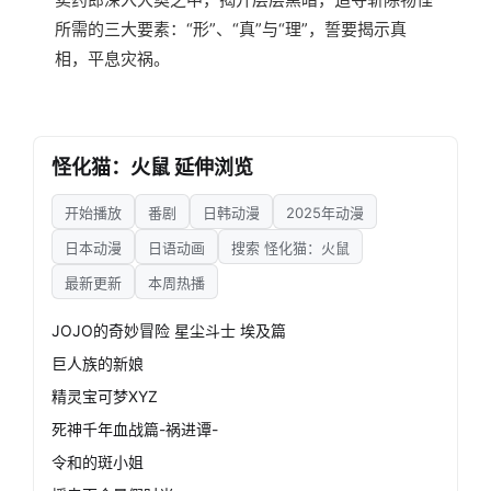
所需的三大要素：“形”、“真”与“理”，誓要揭示真
相，平息灾祸。
怪化猫：火鼠 延伸浏览
开始播放
番剧
日韩动漫
2025年动漫
日本动漫
日语动画
搜索 怪化猫：火鼠
最新更新
本周热播
JOJO的奇妙冒险 星尘斗士 埃及篇
巨人族的新娘
精灵宝可梦XYZ
死神千年血战篇-祸进谭-
令和的斑小姐