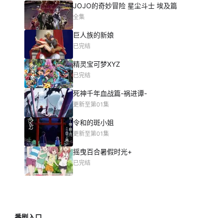
JOJO的奇妙冒险 星尘斗士 埃及篇
全集
巨人族的新娘
已完结
精灵宝可梦XYZ
已完结
死神千年血战篇-祸进谭-
更新至第01集
令和的斑小姐
更新至第01集
摇曳百合暑假时光+
已完结
番剧入口