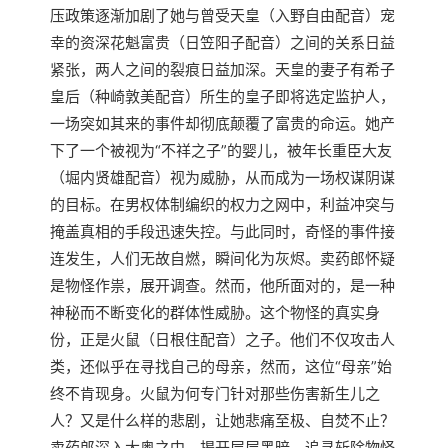
压政策逐渐加剧了她与曾受天皇（入野自由配音）宠
幸的资深花魁富贵（日笠阳子配音）之间的关系日益
紧张，两人之间的裂痕日益加深。天皇的妻子有希子
皇后（种崎敦美配音）所生的皇子即将选定监护人，
一场突如其来的事件却彻底颠覆了富贵的命运。她产
下了一个被视为“不祥之子”的婴儿，被年长重臣大友
（堀内贤雄配音）视为威胁，从而成为一场权谋阴谋
的目标。在男权体制编织的权力之网中，利益冲突与
掩盖真相的手段迅速失控。与此同时，奇怪的事件接
连发生，人们无故自燃，瞬间化为灰烬。卖药郎怀疑
是物怪作祟，展开调查。然而，他所面对的，是一种
神秘而不断变化的群体性威胁。这个物怪的真实身
份，正是火鼠（日根住配音）之子。他们不仅攻击人
类，还似乎在寻找自己的母亲，然而，这位“母亲”始
终不肯现身。火鼠为何专门针对那些伤害新生儿之
人？又是什么样的悲剧，让她悲痛至极、自焚不止？
卖药郎深入大奥之中，揭开层层黑暗，追寻斩除物怪