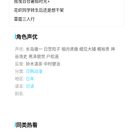
摇曳百合暑假时光+
花织同学转生后还是想干架
雷霆三人行
角色声优
声优:
长岛雄一
日笠阳子
堀内贤雄
细见大辅
梶裕贵
神
谷浩史
黑泽朋世
户松遥
监督:
铃木清崇
中村健治
分类:
日韩动漫
地区:
日本
语言:
日语
别名:
同类热看