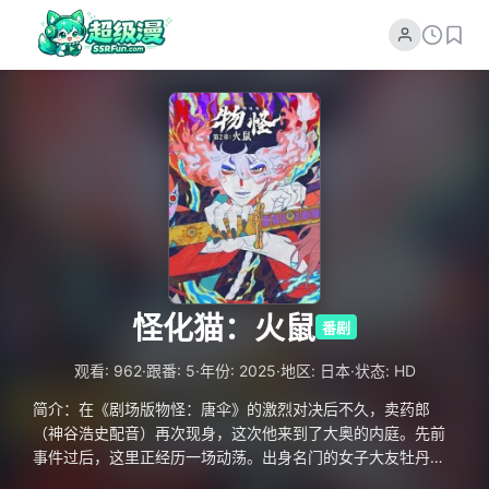
怪化猫：火鼠
番剧
·
·
·
·
观看: 962
跟番: 5
年份: 2025
地区: 日本
状态: HD
简介：在《剧场版物怪：唐伞》的激烈对决后不久，卖药郎
（神谷浩史配音）再次现身，这次他来到了大奥的内庭。先前
事件过后，这里正经历一场动荡。出身名门的女子大友牡丹
（户松遥配音）接替歌山成为新任总管，并开始推行一种严谨