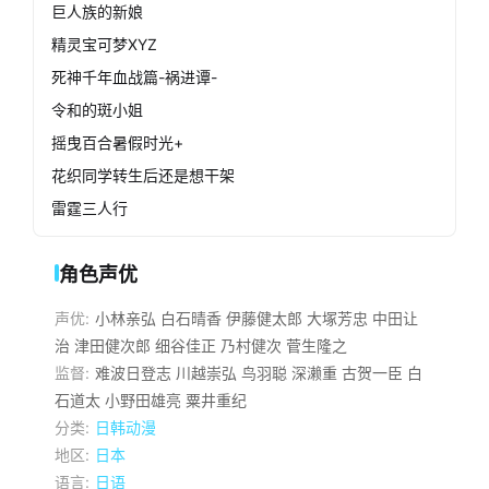
巨人族的新娘
精灵宝可梦XYZ
死神千年血战篇-祸进谭-
令和的斑小姐
摇曳百合暑假时光+
花织同学转生后还是想干架
雷霆三人行
角色声优
声优:
小林亲弘
白石晴香
伊藤健太郎
大塚芳忠
中田让
治
津田健次郎
细谷佳正
乃村健次
菅生隆之
监督:
难波日登志
川越崇弘
鸟羽聪
深濑重
古贺一臣
白
石道太
小野田雄亮
粟井重纪
分类:
日韩动漫
地区:
日本
语言:
日语