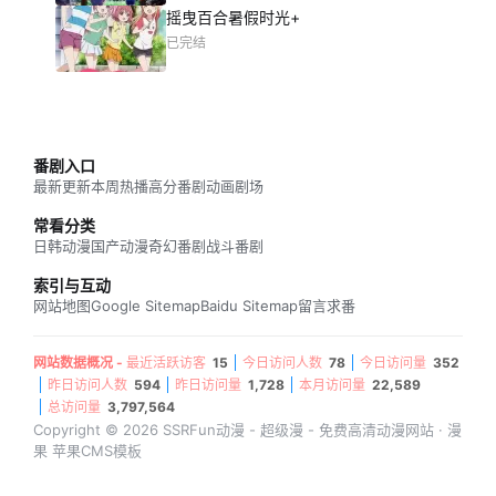
摇曳百合暑假时光+
已完结
番剧入口
最新更新
本周热播
高分番剧
动画剧场
常看分类
日韩动漫
国产动漫
奇幻番剧
战斗番剧
索引与互动
网站地图
Google Sitemap
Baidu Sitemap
留言求番
网站数据概况 -
最近活跃访客
15
今日访问人数
78
今日访问量
352
昨日访问人数
594
昨日访问量
1,728
本月访问量
22,589
总访问量
3,797,564
Copyright © 2026 SSRFun动漫 - 超级漫 - 免费高清动漫网站 · 漫
果 苹果CMS模板