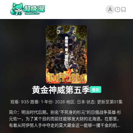
黄金神威第五季
番剧
·
·
·
·
观看: 935
跟番: 1
年份: 2026
地区: 日本
状态: 更新至第01集
简介：明治时代后期。别名“不死身的杉元”的日俄战争英雄·杉
元佐一，为了某个目的而前往能够发大财的北海道。在那里，
有着从阿伊努人手中夺走的莫大藏金这一能够一攫千金的机
会。藏金被收监于网走监狱的男人所隐匿，而24名越狱犯身上