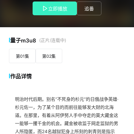
所刻的刺青则是指示其所在地的线索。此时，遭到棕熊袭击的
立即播放
追番
杉元，被一位阿伊努少女所救。名叫阿席莉帕的这位少女，她
的父亲被夺走藏金的男人杀害。不止如此，仿佛与杉元的行动
相呼应一般，早就对藏金虎视眈眈的北方最强部队·第七师团以
及背负着刺青的越狱犯们的行动也开始浮出水面。以壮阔的北
方大地为舞台，这场一攫千金求生行动究竟会如何发展……！？
量子m3u8
(正片/连载中)
第01集
第02集
作品详情
明治时代后期。别名“不死身的杉元”的日俄战争英雄·
杉元佐一，为了某个目的而前往能够发大财的北海
道。在那里，有着从阿伊努人手中夺走的莫大藏金这
一能够一攫千金的机会。藏金被收监于网走监狱的男
人所隐匿，而24名越狱犯身上所刻的刺青则是指示