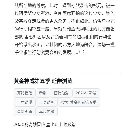
其所在地的线索。此时，遭到棕熊袭击的杉元，被一
位阿伊努少女所救。名叫阿席莉帕的这位少女，她的
父亲被夺走藏金的男人杀害。不止如此，仿佛与杉元
的行动相呼应一般，早就对藏金虎视眈眈的北方最强
部队·第七师团以及背负着刺青的越狱犯们的行动也
开始浮出水面。以壮阔的北方大地为舞台，这场一攫
千金求生行动究竟会如何发展……！？
黄金神威第五季 延伸浏览
开始播放
番剧
日韩动漫
2026年动漫
日本动漫
日语动画
搜索 黄金神威第五季
最新更新
本周热播
JOJO的奇妙冒险 星尘斗士 埃及篇