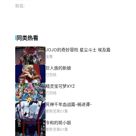
别名:
同类热看
JOJO的奇妙冒险 星尘斗士 埃及篇
全集
巨人族的新娘
已完结
精灵宝可梦XYZ
已完结
死神千年血战篇-祸进谭-
更新至第01集
令和的斑小姐
更新至第01集