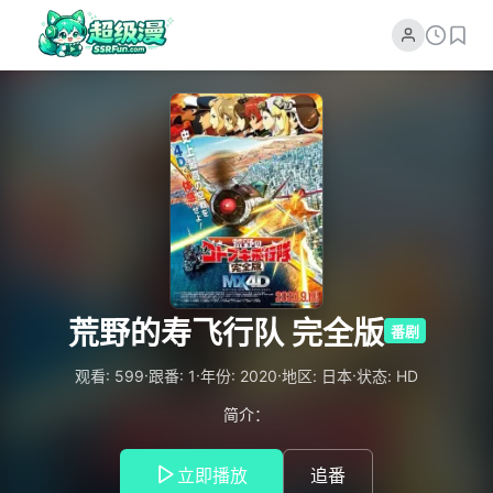
荒野的寿飞行队 完全版
番剧
·
·
·
·
观看: 599
跟番: 1
年份: 2020
地区: 日本
状态: HD
简介：
立即播放
追番