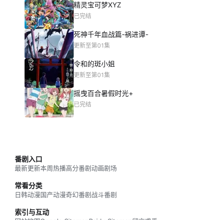
精灵宝可梦XYZ
已完结
死神千年血战篇-祸进谭-
更新至第01集
令和的斑小姐
更新至第01集
摇曳百合暑假时光+
已完结
番剧入口
最新更新
本周热播
高分番剧
动画剧场
常看分类
日韩动漫
国产动漫
奇幻番剧
战斗番剧
索引与互动