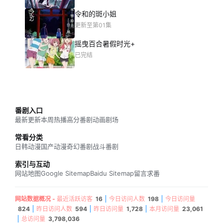
令和的斑小姐
更新至第01集
摇曳百合暑假时光+
已完结
番剧入口
最新更新
本周热播
高分番剧
动画剧场
常看分类
日韩动漫
国产动漫
奇幻番剧
战斗番剧
索引与互动
网站地图
Google Sitemap
Baidu Sitemap
留言求番
网站数据概况 -
最近活跃访客
16
今日访问人数
198
今日访问量
824
昨日访问人数
594
昨日访问量
1,728
本月访问量
23,061
总访问量
3,798,036