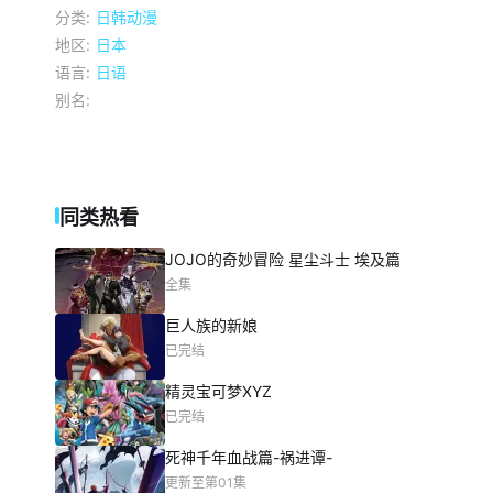
分类:
日韩动漫
地区:
日本
语言:
日语
别名:
同类热看
JOJO的奇妙冒险 星尘斗士 埃及篇
全集
巨人族的新娘
已完结
精灵宝可梦XYZ
已完结
死神千年血战篇-祸进谭-
更新至第01集