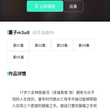
阿良良木历（神谷浩史 饰）的帮助下，猿猴之手最终依附在骏
立即播放
追番
河的左手上，她不得不每日缠着绷带掩盖不平凡的一切。这个
春天，骏河成为三年级的学生了。而就在此时，学校内外关于
“恶魔大人”的传言甚嚣尘上。觉察到异样的骏河展开调查，谁知
却遭遇了毕生无法忘却的宿敌……
本片根据日本小说家西尾维新创作的轻小说改编。
量子m3u8
(正片/连载中)
第01集
第02集
第03集
第04集
第05集
作品详情
17岁少女神原骏河（泽城美雪 饰）拥有与众不
同的人生经历，童年时代她从亡母手中接过能够帮助
人实现三个愿望的猿猴之手。据说只要向猿猴之手祈