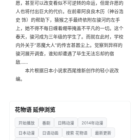
愿，甚至可以改变看似不可逆转的命运，但是许愿的
人也将付出巨大的代价。在前辈阿良良木历（神谷浩
史 饰）的帮助下，猿猴之手最终依附在骏河的左手
上，她不得不每日缠着绷带掩盖不平凡的一切。这个
春天，骏河成为三年级的学生了。而就在此时，学校
内外关于“恶魔大人”的传言甚嚣尘上。觉察到异样的
骏河展开调查，谁知却遭遇了毕生无法忘却的宿
敌……
本片根据日本小说家西尾维新创作的轻小说改
编。
花物语 延伸浏览
开始播放
番剧
日韩动漫
2014年动漫
日本动漫
日语动画
搜索 花物语
最新更新