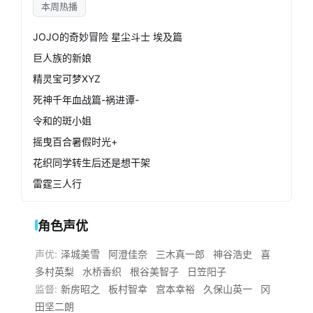
本周热播
JOJO的奇妙冒险 星尘斗士 埃及篇
巨人族的新娘
精灵宝可梦XYZ
死神千年血战篇-祸进谭-
令和的斑小姐
摇曳百合暑假时光+
花织同学转生后还是想干架
雷霆三人行
角色声优
声优:
泽城美雪
阿澄佳奈
三木真一郎
神谷浩史
喜
多村英梨
水桥香织
根谷美智子
日笠阳子
监督:
新房昭之
板村智幸
宫本幸裕
久保山英一
冈
田坚二朗