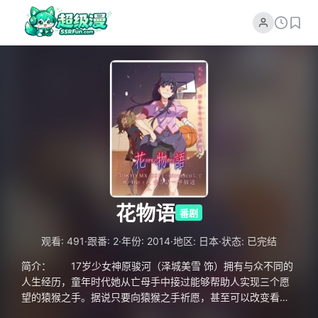
花物语
番剧
·
·
·
·
观看: 491
跟番: 2
年份: 2014
地区: 日本
状态: 已完结
简介： 17岁少女神原骏河（泽城美雪 饰）拥有与众不同的
人生经历，童年时代她从亡母手中接过能够帮助人实现三个愿
望的猿猴之手。据说只要向猿猴之手祈愿，甚至可以改变看似
不可逆转的命运，但是许愿的人也将付出巨大的代价。在前辈