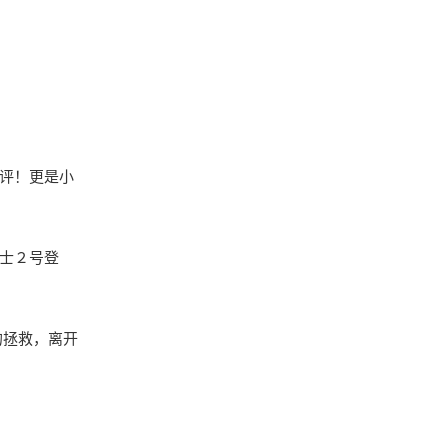
评！更是小
士２号登
的拯救，离开