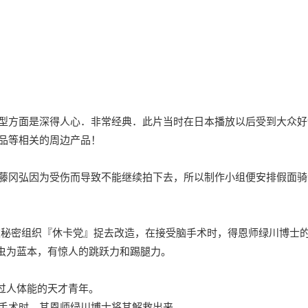
方面是深得人心．非常经典．此片当时在日本播放以后受到大众好
品等相关的周边产品！
冈弘因为受伤而导致不能继续拍下去，所以制作小组便安排假面骑
秘密组织『休卡党』捉去改造，在接受脑手术时，得恩师绿川博士
蝗虫为蓝本，有惊人的跳跃力和踢腿力。
过人体能的天才青年。
手术时，其恩师绿川博士将其解救出来。