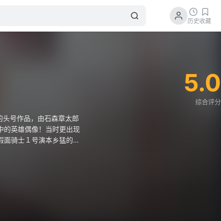
历史
收藏
5.0
综合评分
的头号作品，由石森章太郎
中的英雄偶像！当时更出现
假面骑士１号演本乡猛的演
原名本乡猛,是个头脑精
拯救，离开基地，成为对抗
冈弘」饰演 能变身成为假
改造，庆幸的是在接受脑手
字 隼人「佐佐木刚」饰
卡组织计划将其改造成与一