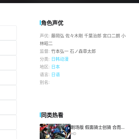
角色声优
声优:
藤岡弘
佐々木剛
千葉治郎
宮口二朗
小
林昭二
监督:
竹本弘一
石ノ森章太郎
分类:
日韩动漫
地区:
日本
语言:
日语
别名:
同类热看
剧场版 假面骑士创骑 合而为一
HD