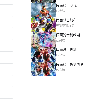
假面骑士空我
已完结
假面骑士加布
更新至第01集
假面骑士利维斯
已完结
假面骑士极狐
已完结
假面骑士极狐国语
已完结