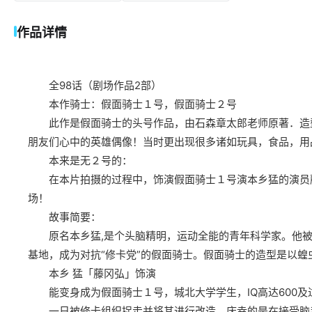
作品详情
全98话（剧场作品2部）
本作骑士：假面骑士１号，假面骑士２号
此作是假面骑士的头号作品，由石森章太郎老师原著．造型
朋友们心中的英雄偶像！当时更出现很多诸如玩具，食品，用
本来是无２号的：
在本片拍摄的过程中，饰演假面骑士１号演本乡猛的演员藤
场！
故事简要：
原名本乡猛,是个头脑精明，运动全能的青年科学家。他被
基地，成为对抗“修卡党”的假面骑士。假面骑士的造型是以
本乡 猛「藤冈弘」饰演
能变身成为假面骑士１号，城北大学学生，IQ高达600及
一日被修卡组织捉走并将其进行改造，庆幸的是在接受脑