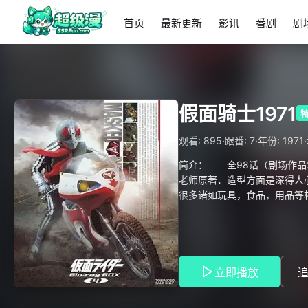
首页
最新更新
影讯
番剧
剧
假面骑士1971
·
·
·
观看: 895
跟番: 7
年份: 1971
简介： 全98话（剧场作
老师原著．造型方面是深得人
很多诸如玩具，食品，用品
员藤冈弘因为受伤而导致不能
明，运动全能的青年科学家。
“修卡党”的假面骑士。假面
面骑士１号，城北大学学生，
术时，其恩师绿川博士将其解
立即播放
演 能变身成为假面骑士２
号同型的改造人，但被本乡猛