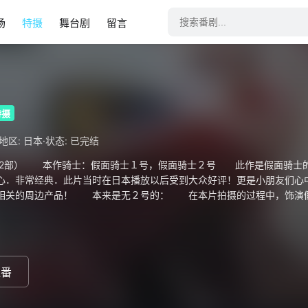
场
特摄
舞台剧
留言
特摄
·
地区: 日本
状态: 已完结
品2部） 本作骑士：假面骑士１号，假面骑士２号 此作是假面骑士
心．非常经典．此片当时在日本播放以后受到大众好评！更是小朋友们心
等相关的周边产品！ 本来是无２号的： 在本片拍摄的过程中，饰演
继续拍下去，所以制作小组便安排假面骑士２号登场！ 故事简要： 
他被秘密组织『休卡党』捉去改造，在接受脑手术时，得恩师绿川博士的
骑士的造型是以蝗虫为蓝本，有惊人的跳跃力和踢腿力。 本乡 猛「藤
IQ高达600及过人体能的天才青年。 一日被修卡组织捉走并将其进行
救出来。 自此成为对抗邪恶势力和保护人类和平的正义战士。 一文
追番
号，拥有柔道五段、空手道六段的格斗技能，原本是一名摄影师。 修
知道后，于头脑被改造前将其救出，成为2号骑士，与1号并肩作战。