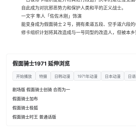
自此成为对抗邪恶势力和保护人类和平的正义战士。
一文字 隼人「佐佐木刚」饰演
能变身成为假面骑士２号，拥有柔道五段、空手道六段的
修卡组织计划将其改造成与一号同型的改造人，但被本乡猛
假面骑士1971 延伸浏览
开始播放
特摄
日韩动漫
1971年动漫
日本动漫
日语
剧场版 假面骑士创骑 合而为一
假面骑士加布
假面骑士极狐
假面骑士时王 普通话版