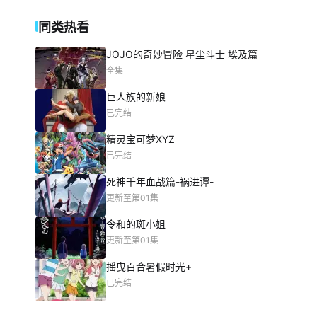
同类热看
JOJO的奇妙冒险 星尘斗士 埃及篇
全集
巨人族的新娘
已完结
精灵宝可梦XYZ
已完结
死神千年血战篇-祸进谭-
更新至第01集
令和的斑小姐
更新至第01集
摇曳百合暑假时光+
已完结