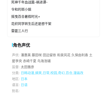
死神千年血战篇-祸进谭-
令和的斑小姐
摇曳百合暑假时光+
花织同学转生后还是想干架
雷霆三人行
角色声优
声优:
潘惠美
藤田咲
田边留依
和泉风花
久保由利香
土
屋李央
赤崎千夏
鸟海浩辅
监督:
太田雅彦
分类:
日韩动漫,搞笑,日常,校园,奇幻,百合,漫画改
地区:
日本
语言:
日语
别名: