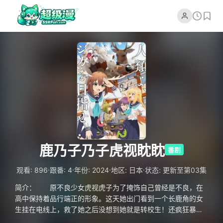
鹿乃子乃子虎视眈眈
番剧
·
·
·
·
观看: 896
跟番: 4
年份: 2024
地区: 日本
状态: 更新至第03集
简介： 原不良少女虎视虎子为了掩饰自己曾经是不良，在
高中保持着品行端正的形象。这天她出门看到一个长鹿角的女
生挂在电线上，救了她之后没想到她就是转校生！还疯狂暴露
虎视虎子的秘密！女孩子们的搞笑校园日常来了——