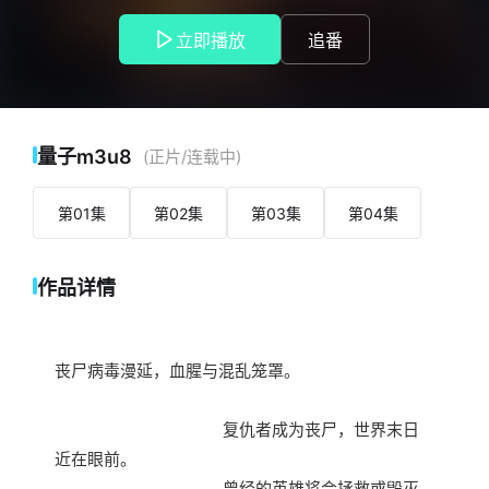
雄将会拯救或毁灭我们……
立即播放
追番
量子m3u8
(正片/连载中)
第01集
第02集
第03集
第04集
作品详情
丧尸病毒漫延，血腥与混乱笼罩。
复仇者成为丧尸，世界末日
近在眼前。
曾经的英雄将会拯救或毁灭