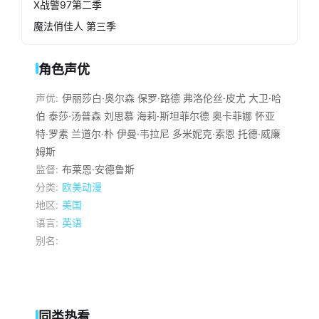
X战警97第二季
魔法俏佳人 第三季
角色声优
声优:
伊丽莎白·奥尔森
保罗·路德
弗洛伦丝·皮尤
大卫·哈
伯
泰莎·汤普森
刘思慕
海莉·斯坦菲尔德
奥卡菲娜
怀亚
特·罗素
兰道尔·朴
伊曼·韦拉尼
多米妮克·索恩
托德·威廉
姆斯
监督:
布莱恩·安德鲁斯
分类:
欧美动漫
地区:
美国
语言:
英语
别名:
同类热看