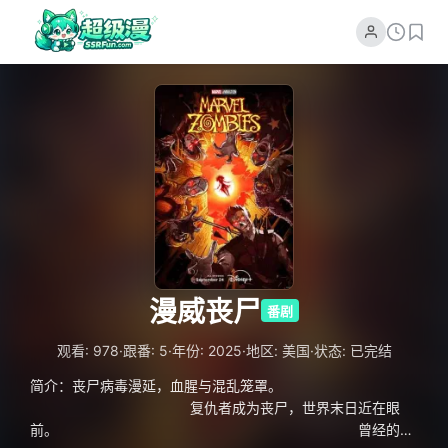
漫威丧尸
番剧
·
·
·
·
观看: 978
跟番: 5
年份: 2025
地区: 美国
状态: 已完结
简介：丧尸病毒漫延，血腥与混乱笼罩。
复仇者成为丧尸，世界末日近在眼
前。 曾经的英