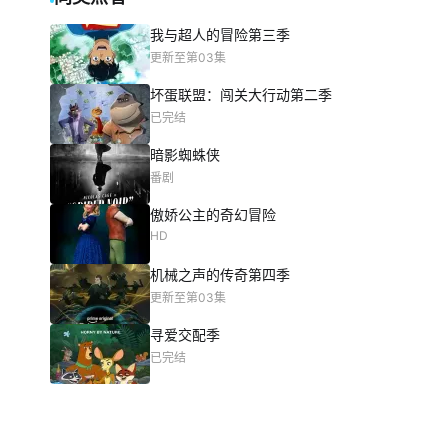
我与超人的冒险第三季
更新至第03集
坏蛋联盟：闯关大行动第二季
已完结
暗影蜘蛛侠
番剧
傲娇公主的奇幻冒险
HD
机械之声的传奇第四季
更新至第03集
寻爱交配季
已完结