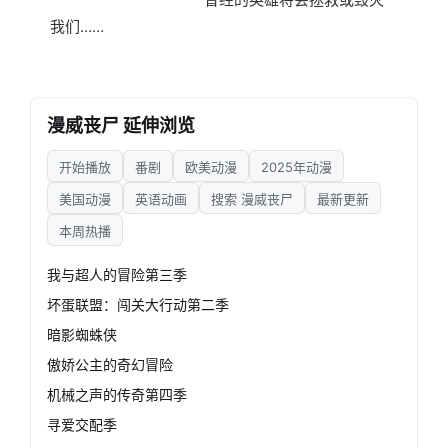
我们……
漫威丧尸 延伸浏览
开始播放
番剧
欧美动漫
2025年动漫
美国动漫
英语动画
搜索 漫威丧尸
最新更新
本周热播
我与超人的冒险第三季
坏蛋联盟：闯关大行动第二季
暗影蜘蛛侠
傲娇公主的奇幻冒险
机械之声的传奇第四季
寻爱交配季