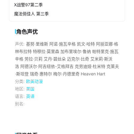
X战警97第二季
魔法俏佳人 第三季
角色声优
声优:
基努·里维斯
阿诺·施瓦辛格
凯文·哈特
阿丽亚娜·格
林布拉特
特穆拉·莫里森
加布里埃尔·鲁纳
帕特里克·施瓦
辛格
劳拉·贝莉
艾丹·碧丝朵
迈克尔·比奇
艾米莉·斯沃
洛
阿德沃尔·阿吉纽依-艾格拜吉
克劳迪娅·杜米特
克莱夫
·斯坦登
瑞奇·惠特尔
梅尔·丹德里奇
Heaven Hart
分类:
欧美动漫
地区:
美国
语言:
英语
别名: