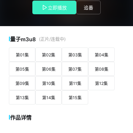
& Dragons（龙与地下城） Exodus Honor of
立即播放
追番
Kings（王者荣耀） Mega Man（洛克人） New
World: Aeternum（新世界：Aeternum） PAC-MAN（吃
豆人） 一系列PlayStation工作室游戏 Sifu（师
傅） Spelunky（洞穴冒险） The Outer Worlds（天外
世界） Unreal Tournament（虚幻竞技场）
量子m3u8
(正片/连载中)
Warhammer 40,000（战锤40000）
第01集
第02集
第03集
第04集
第05集
第06集
第07集
第08集
第09集
第10集
第11集
第12集
第13集
第14集
第15集
作品详情