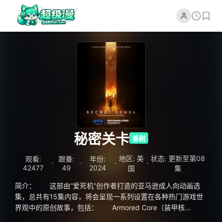
秘密关卡
番剧
地区: 美
状态: 更新至第08
观看:
跟番:
年份:
·
·
·
·
42477
49
2024
国
集
简介： 这部由“爱死机”创作者打造的亚马逊成人向动画选
集，总共有15集内容，将会呈现一系列设置在各种热门游戏世
界观中的原创故事，包括： Armored Core（装甲核
心） Concord Crossfire（穿越火线） Dungeons