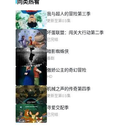
同类热看
我与超人的冒险第三季
更新至第03集
坏蛋联盟：闯关大行动第二季
已完结
暗影蜘蛛侠
番剧
傲娇公主的奇幻冒险
HD
机械之声的传奇第四季
更新至第03集
寻爱交配季
已完结