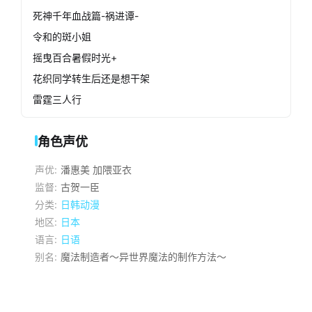
死神千年血战篇-祸进谭-
令和的斑小姐
摇曳百合暑假时光+
花织同学转生后还是想干架
雷霆三人行
角色声优
声优:
潘惠美
加隈亚衣
监督:
古贺一臣
分类:
日韩动漫
地区:
日本
语言:
日语
别名:
魔法制造者～异世界魔法的制作方法～