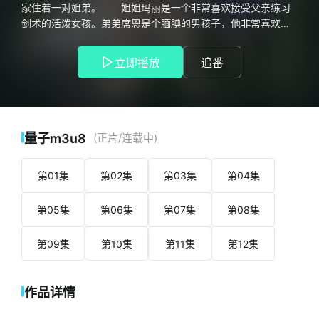
家住着一对姐弟。 姐姐玛丽是一个非常喜欢接受父亲练习
剑术的活泼女孩。弟弟席恩是个腼腆的男孩子，他非常喜欢呆
在房间里看书。虽然两人性格完全相反，但在温柔的父母的守
护下，和睦地生活着。 有一天，席恩问父亲“魔法”这个东西
立即播放
追番
在这个世界上是否存在。但是，即使是作为贵族有一定教养的
父亲，也不知道“魔法”这个词本身。更何况，席恩所说的“从
火、水、风、光等元素各种各样的东西”的现象，在这个世界上
是不可能存在的…… 从那一天开始，席恩就显得很失落。但
是，有一天，在和姐姐玛丽一起去的湖里，他目睹了“宛如魔法
量子m3u8
(正片/连载中)
般”的不可思议现象—— “现在放弃还为时过早。如果没有魔
法，自己做就好了！” 席恩开始研究魔法，一边将周围的人
第01集
第02集
第03集
第04集
卷入其中一边稳步前进。飞出的火焰，奔跑的闪电——一切都
是为了使用前世所憧憬的“魔法”！
第05集
第06集
第07集
第08集
第09集
第10集
第11集
第12集
作品详情