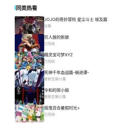
同类热看
JOJO的奇妙冒险 星尘斗士 埃及篇
全集
巨人族的新娘
已完结
精灵宝可梦XYZ
已完结
死神千年血战篇-祸进谭-
更新至第01集
令和的斑小姐
更新至第01集
摇曳百合暑假时光+
已完结