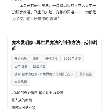
席恩开始研究魔法，一边将周围的人卷入其中一
边稳步前进。飞出的火焰，奔跑的闪电——一切都是
为了使用前世所憧憬的“魔法”！
魔术发明家~异世界魔法的制作方法~ 延伸浏
览
开始播放
番剧
日韩动漫
2025年动漫
日本动漫
日语动画
搜索 魔术发明家~异世界魔法的制作方法~
最新更新
本周热播
JOJO的奇妙冒险 星尘斗士 埃及篇
巨人族的新娘
精灵宝可梦XYZ