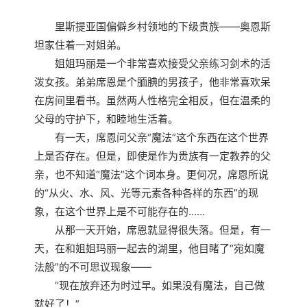
里斯提亚国偏僻乡村领地的下级贵族——奥恩斯
坦家住着一对姐弟。
姐姐玛丽是一个非常喜欢接受父亲练习剑术的活
泼女孩。弟弟席恩是个腼腆的男孩子，他非常喜欢呆
在房间里看书。虽然两人性格完全相反，但在温柔的
父母的守护下，和睦地生活着。
有一天，席恩问父亲“魔法”这个东西在这个世界
上是否存在。但是，即使是作为贵族有一定教养的父
亲，也不知道“魔法”这个词本身。更何况，席恩所说
的“从火、水、风、光等元素各种各样的东西”的现
象，在这个世界上是不可能存在的……
从那一天开始，席恩就显得很失落。但是，有一
天，在和姐姐玛丽一起去的湖里，他目睹了“宛如魔
法般”的不可思议现象——
“现在放弃还为时过早。如果没有魔法，自己做
就好了！”