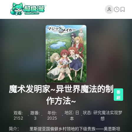
魔术发明家~异世界魔法的制
番
剧
作方法~
地区: 日
状态: 研究魔法实现梦
观看:
跟番:
年份:
·
·
·
·
2152
3
2025
本
想
简介： 里斯提亚国偏僻乡村领地的下级贵族——奥恩斯坦