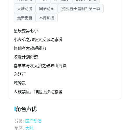
大陆动漫
国语动画
搜索 是王者啊？第三季
最新更新
本周热播
星辰变第七季
小表弟之超级大反派动态漫
修仙者大战超能力
胶囊计划奇迹
喜羊羊与灰太狼之破界山海诀
盗妖行
城隍录
人族禁区，神魔止步动态漫
角色声优
分类:
国产动漫
地区:
大陆