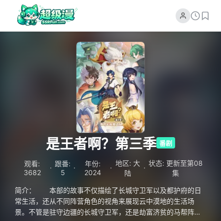
是王者啊？第三季
番剧
地区: 大
状态: 更新至第08
观看:
跟番:
年份:
·
·
·
·
3682
5
2024
陆
集
简介： 本部的故事不仅描绘了长城守卫军以及都护府的日
常生活，还从不同阵营角色的视角来展现云中漠地的生活场
景。不管是驻守边疆的长城守卫军，还是劫富济贫的马帮阵