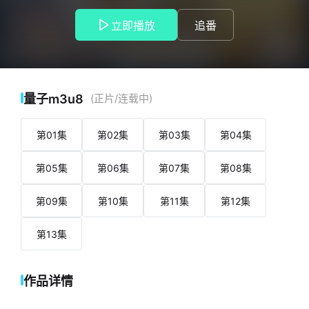
营，无论是家乡已荒芜一片的百年古人还是流浪在外的落魄王
子，每个人都有自己要守护的那方天地，为了守护和平的生
立即播放
追番
活，为了守护彼此的梦想，为了守护消逝的文化，为了守护家
乡的人民……一个人的力量虽然有限，但守护彼此的信念却令他
们无坚不摧。正是这份信念，让原本是陌生人的他们彼此欣
赏，惺惺相惜，并收获了超越物质的“宝贵财富”。
量子m3u8
(正片/连载中)
第01集
第02集
第03集
第04集
第05集
第06集
第07集
第08集
第09集
第10集
第11集
第12集
第13集
作品详情