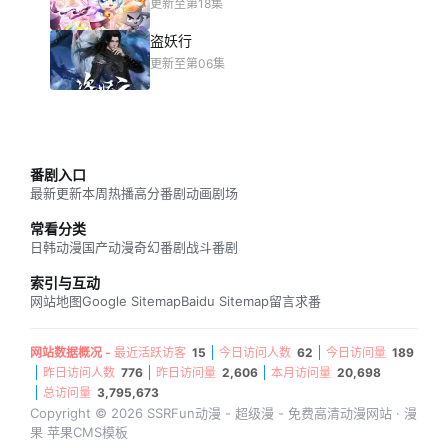
更新至第18集
盗妖行
更新至第06集
番剧入口
最新更新
本周热播
高分番剧
动画剧场
常看分类
日韩动漫
国产动漫
奇幻番剧
战斗番剧
索引与互动
网站地图
Google Sitemap
Baidu Sitemap
留言求番
网站数据概况 -
最近活跃访客
15
今日访问人数
62
今日访问量
189
昨日访问人数
776
昨日访问量
2,606
本月访问量
20,698
总访问量
3,795,673
Copyright © 2026 SSRFun动漫 - 超级漫 - 免费高清动漫网站 · 漫
果 苹果CMS模板