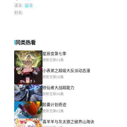
语言:
国语
别名:
同类热看
星辰变第七季
更新至第02集
小表弟之超级大反派动态漫
更新至第06集
修仙者大战超能力
更新至第06集
胶囊计划奇迹
更新至第02集
喜羊羊与灰太狼之破界山海诀