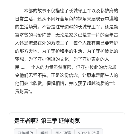
本部的故事不仅描绘了长城守卫军以及都护府的
日常生活，还从不同阵营角色的视角来展现云中漠地
的生活场景。不管是驻守边疆的长城守卫军，还是劫
富济贫的马帮阵营，无论是家乡已荒芜一片的百年古
人还是流浪在外的落魄王子，每个人都有自己要守护
的那方天地，为了守护和平的生活，为了守护彼此的
梦想，为了守护消逝的文化，为了守护家乡的人
民……一个人的力量虽然有限，但守护彼此的信念却
令他们无坚不摧。正是这份信念，让原本是陌生人的
他们彼此欣赏，惺惺相惜，并收获了超越物质的“宝
贵财富”。
是王者啊？第三季 延伸浏览
开始播放
番剧
国产动漫
2024年动漫