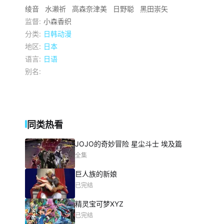
绫音
水濑祈
高森奈津美
日野聪
黑田崇矢
监督:
小森香织
分类:
日韩动漫
地区:
日本
语言:
日语
别名:
同类热看
JOJO的奇妙冒险 星尘斗士 埃及篇
全集
巨人族的新娘
已完结
精灵宝可梦XYZ
已完结