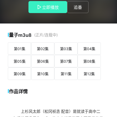
为了中野家五姐妹的家庭教师。
立即播放
追番
有些腹黑的小恶魔中野一花（花泽香菜 配
音）、个性傲娇厨艺绝佳的中野二乃（竹达彩奈 配音）、大大
咧咧沉迷于战国时期历史的中野三玖（伊藤美来 配音）、非常
擅长运动的元气少女中野四叶（佐仓绫音 配音）和个性有些要
强的傲娇少女中野五月（水濑祈 配音），在这五位大小姐的包
量子m3u8
(正片/连载中)
围下，上杉能够顺利完成自己的教学任务吗？
第01集
第02集
第03集
第04集
第05集
第06集
第07集
第08集
第09集
第10集
第11集
第12集
作品详情
上杉风太郎（松冈祯丞 配音）是就读于高中二