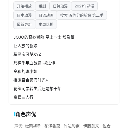
开始播放
番剧
日韩动漫
2021年动漫
日本动漫
日语动画
搜索 五等分的新娘 第二季
最新更新
本周热播
JOJO的奇妙冒险 星尘斗士 埃及篇
巨人族的新娘
精灵宝可梦XYZ
死神千年血战篇-祸进谭-
令和的斑小姐
摇曳百合暑假时光+
花织同学转生后还是想干架
雷霆三人行
角色声优
声优:
松冈祯丞
花泽香菜
竹达彩奈
伊藤美来
佐仓