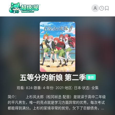
五等分的新娘 第二季
番剧
·
·
·
·
观看: 824
跟番: 4
年份: 2021
地区: 日本
状态: 全集
简介： 上杉风太郎（松冈祯丞 配音）是就读于高中二年级
的平凡男生，唯一的亮点就是学习方面异常的优秀，每次考试
都能得到满分。上杉的家境非常的贫穷，欠下了巨额债务，为
了还债，上杉不得不开始勤工俭学，受中野一家人的聘用，成