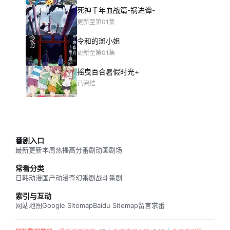
死神千年血战篇-祸进谭-
更新至第01集
令和的斑小姐
更新至第01集
摇曳百合暑假时光+
已完结
番剧入口
最新更新
本周热播
高分番剧
动画剧场
常看分类
日韩动漫
国产动漫
奇幻番剧
战斗番剧
索引与互动
网站地图
Google Sitemap
Baidu Sitemap
留言求番