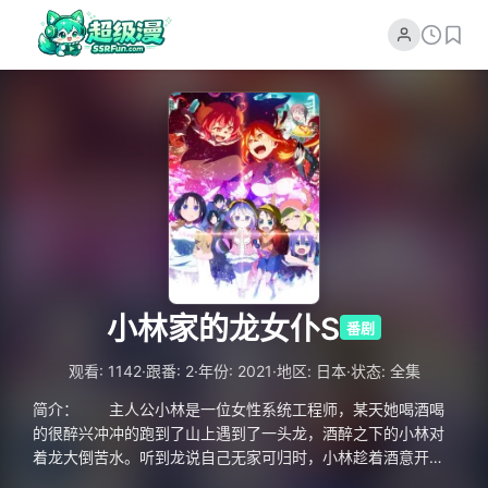
小林家的龙女仆S
番剧
·
·
·
·
观看: 1142
跟番: 2
年份: 2021
地区: 日本
状态: 全集
简介： 主人公小林是一位女性系统工程师，某天她喝酒喝
的很醉兴冲冲的跑到了山上遇到了一头龙，酒醉之下的小林对
着龙大倒苦水。听到龙说自己无家可归时，小林趁着酒意开玩
笑的说“那你就来我家吧”，之后龙真的就跑到小林的家里，并且