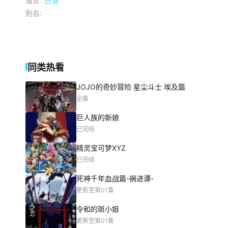
语言:
日语
别名:
同类热看
JOJO的奇妙冒险 星尘斗士 埃及篇
全集
巨人族的新娘
已完结
精灵宝可梦XYZ
已完结
死神千年血战篇-祸进谭-
更新至第01集
令和的斑小姐
更新至第01集