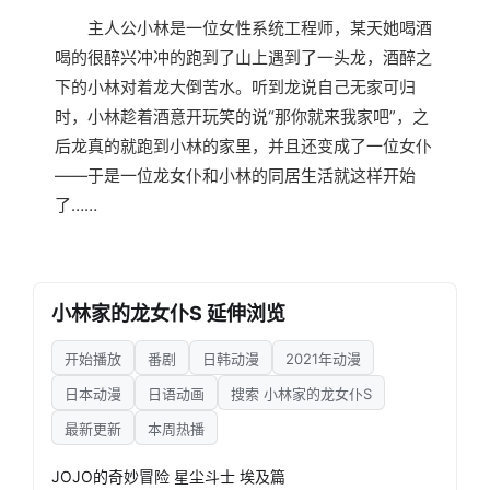
主人公小林是一位女性系统工程师，某天她喝酒
喝的很醉兴冲冲的跑到了山上遇到了一头龙，酒醉之
下的小林对着龙大倒苦水。听到龙说自己无家可归
时，小林趁着酒意开玩笑的说“那你就来我家吧”，之
后龙真的就跑到小林的家里，并且还变成了一位女仆
——于是一位龙女仆和小林的同居生活就这样开始
了……
小林家的龙女仆S 延伸浏览
开始播放
番剧
日韩动漫
2021年动漫
日本动漫
日语动画
搜索 小林家的龙女仆S
最新更新
本周热播
JOJO的奇妙冒险 星尘斗士 埃及篇