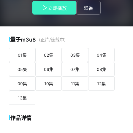
还变成了一位女仆——于是一位龙女仆和小林的同居生活就这
立即播放
追番
样开始了……
量子m3u8
(正片/连载中)
01集
02集
03集
04集
05集
06集
07集
08集
09集
10集
11集
12集
13集
作品详情