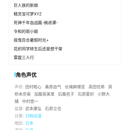
巨人族的新娘
精灵宝可梦XYZ
死神千年血战篇-祸进谭-
令和的斑小姐
摇曳百合暑假时光+
花织同学转生后还是想干架
雷霆三人行
角色声优
声优:
田村睦心
桑原由气
长绳麻理亚
高田忧希
高
桥未奈美
加藤英美里
后藤邑子
石原夏织
小野大
辅
中村悠一
监督:
武本康弘
石原立也
分类:
日韩动漫
地区:
日本