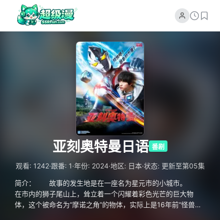
亚刻奥特曼日语
番剧
·
·
·
·
观看: 1242
跟番: 1
年份: 2024
地区: 日本
状态: 更新至第05集
简介： 故事的发生地是在一座名为星元市的小城市。
在市内的狮子尾山上，耸立着一个闪耀着彩色光芒的巨大物
体，这个被命名为“摩诺之角”的物体，实际上是16年前“怪兽之
日”事件发生之后就矗立在那里的“怪兽的角”。 在世界各地