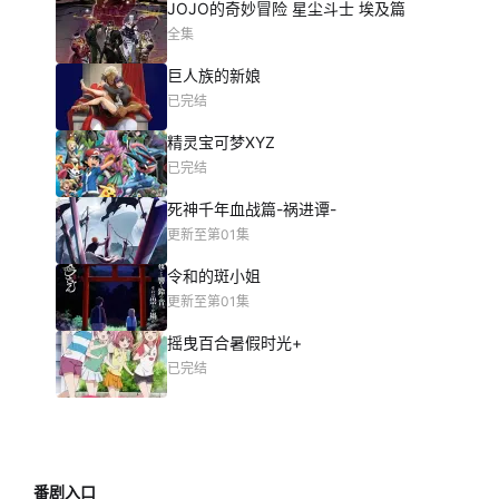
JOJO的奇妙冒险 星尘斗士 埃及篇
全集
巨人族的新娘
已完结
精灵宝可梦XYZ
已完结
死神千年血战篇-祸进谭-
更新至第01集
令和的斑小姐
更新至第01集
摇曳百合暑假时光+
已完结
番剧入口