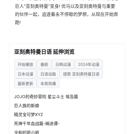
巨人“亚刻奥特曼”变身! 优马以及亚刻奥特曼与重要
的伙伴一起，追逐着永不停歇的梦想，从现在开始奔
跑!
亚刻奥特曼日语 延伸浏览
开始播放
番剧
日韩动漫
2024年动漫
日本动漫
日语动画
搜索 亚刻奥特曼日语
最新更新
本周热播
JOJO的奇妙冒险 星尘斗士 埃及篇
巨人族的新娘
精灵宝可梦XYZ
死神千年血战篇-祸进谭-
令和的斑小姐