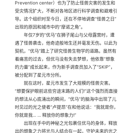
Prevention center）也为了防止怪兽灾害的发生和
受灾情况扩大，不断对各地区进行科学调查和避难引
导。这个组织时至今日，还在不停地调查“怪兽之日”
出现的原因和城市中的“摩诺之角”。
年仅7岁的“优马”在狮子尾山与父母露营时，遭
遇了怪兽袭击，他奇迹般地生还并毫发无伤。以此为
契机，“优马”踏上了研究怪兽生物学的道路。虽然有
着痛苦的过去，但优马没有失去梦想，他依靠“想象
的力量”成长起来，作为新手调查员加入了“SKIP”，
被分配到了星元市分所。
就在这时，星元市发生了大规模的怪兽灾害。
“想要保护眼前这些穷途末路的人们!”这个强烈而直接
的想法从心底涌出的瞬间，“优马”的脑海中出现了儿
时见过的光之使者“卢提昂”在和他说话：“我就是你，
你就是我... ... 释放你的想象力!”
出现在手中的神秘之光包裹住优马的身体，释放
出的想象之力将光与人结合在一起，守护未来的光之