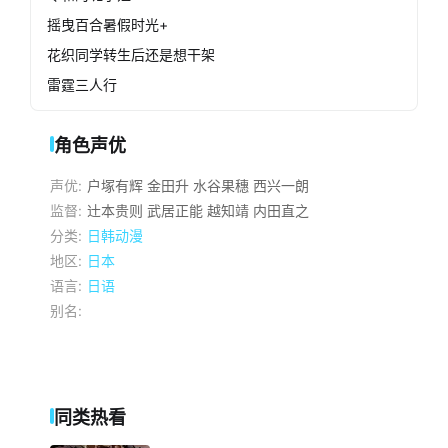
摇曳百合暑假时光+
花织同学转生后还是想干架
雷霆三人行
角色声优
声优:
户塚有辉
金田升
水谷果穗
西兴一朗
监督:
辻本贵则
武居正能
越知靖
内田直之
分类:
日韩动漫
地区:
日本
语言:
日语
别名:
同类热看