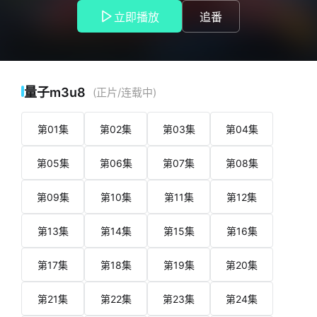
同时出现怪兽的“怪兽之日”事件发生之后，怪兽灾害开始变得日
立即播放
追番
常。日本的地球防卫队开始以武力对付怪兽的同时，怪兽防灾
科学调查所（统称SKIP Scientific Kaiju Investigation and
Prevention center）也为了防止怪兽灾害的发生和受灾情况扩
大，不断对各地区进行科学调查和避难引导。这个组织时至今
日，还在不停地调查“怪兽之日”出现的原因和城市中的“摩诺之
量子m3u8
(正片/连载中)
角”。 年仅7岁的“优马”在狮子尾山与父母露营时，遭遇了怪
兽袭击，他奇迹般地生还并毫发无伤。以此为契机，“优马”踏上
第01集
第02集
第03集
第04集
了研究怪兽生物学的道路。虽然有着痛苦的过去，但优马没有
失去梦想，他依靠“想象的力量”成长起来，作为新手调查员加入
第05集
第06集
第07集
第08集
了“SKIP”，被分配到了星元市分所。 就在这时，星元市发
生了大规模的怪兽灾害。“想要保护眼前这些穷途末路的人们!”
这个强烈而直接的想法从心底涌出的瞬间，“优马”的脑海中出现
第09集
第10集
第11集
第12集
了儿时见过的光之使者“卢提昂”在和他说话：“我就是你，你就
是我... ... 释放你的想象力!” 出现在手中的神秘之光包裹住
第13集
第14集
第15集
第16集
优马的身体，释放出的想象之力将光与人结合在一起，守护未
来的光之巨人“亚刻奥特曼”变身! 优马以及亚刻奥特曼与重要的
第17集
第18集
第19集
第20集
伙伴一起，追逐着永不停歇的梦想，从现在开始奔跑!
第21集
第22集
第23集
第24集