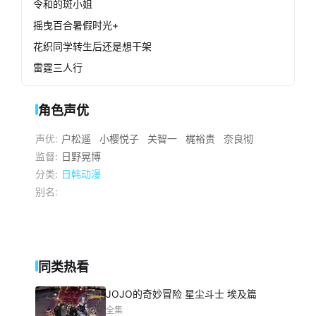
令和的斑小姐
摇曳百合暑假时光+
花织同学转生后还是想干架
雷霆三人行
角色声优
声优:
户松遥
小樱悦子
关智一
梶裕贵
奈良彻
监督:
日野晃博
分类:
日韩动漫
别名:
同类热看
JOJO的奇妙冒险 星尘斗士 埃及篇
全集