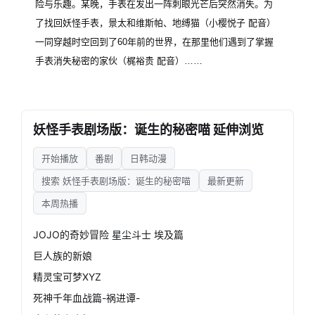
险与乐趣。某晚，手表在发出一阵刺眼光芒后突然消失。为
了找回妖怪手表，景太和维斯帕、地缚猫（小樱悦子 配音）
一同穿越时空回到了60年前的世界，在那里他们遇到了掌握
手表消失秘密的家伙（梶裕贵 配音）……
妖怪手表剧场版：诞生的秘密喵 延伸浏览
开始播放
番剧
日韩动漫
搜索 妖怪手表剧场版：诞生的秘密喵
最新更新
本周热播
JOJO的奇妙冒险 星尘斗士 埃及篇
巨人族的新娘
精灵宝可梦XYZ
死神千年血战篇-祸进谭-