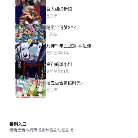
巨人族的新娘
已完结
精灵宝可梦XYZ
已完结
死神千年血战篇-祸进谭-
更新至第01集
令和的斑小姐
更新至第01集
摇曳百合暑假时光+
已完结
番剧入口
最新更新
本周热播
高分番剧
动画剧场