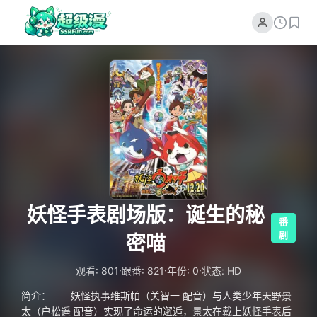
妖怪手表剧场版：诞生的秘
番
剧
密喵
·
·
·
观看: 801
跟番: 821
年份: 0
状态: HD
简介： 妖怪执事维斯帕（关智一 配音）与人类少年天野景
太（户松遥 配音）实现了命运的邂逅，景太在戴上妖怪手表后