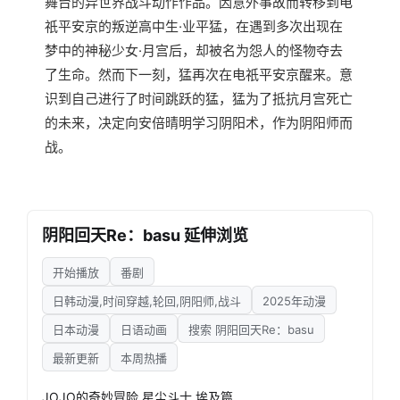
舞台的异世界战斗动作作品。因意外事故而转移到电
祇平安京的叛逆高中生·业平猛，在遇到多次出现在
梦中的神秘少女·月宫后，却被名为怨人的怪物夺去
了生命。然而下一刻，猛再次在电祇平安京醒来。意
识到自己进行了时间跳跃的猛，猛为了抵抗月宫死亡
的未来，决定向安倍晴明学习阴阳术，作为阴阳师而
战。
阴阳回天Re：basu 延伸浏览
开始播放
番剧
日韩动漫,时间穿越,轮回,阴阳师,战斗
2025年动漫
日本动漫
日语动画
搜索 阴阳回天Re：basu
最新更新
本周热播
JOJO的奇妙冒险 星尘斗士 埃及篇