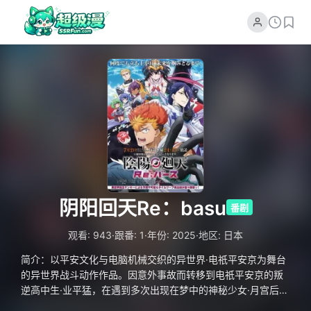
阴阳回天Re：basu
番剧
·
·
·
观看: 943
跟番: 1
年份: 2025
地区: 日本
简介：以平安文化与电脑机械交织的异世界·电祇平安京为舞台
的异世界战斗动作作品。因意外事故而转移到电祇平安京的叛
逆高中生·业平猛，在遇到多次出现在梦中的神秘少女·月宫后，
却被名为怨人的怪物夺去了生命。然而下一刻，猛再次在电祇