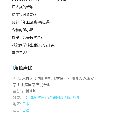
巨人族的新娘
精灵宝可梦XYZ
死神千年血战篇-祸进谭-
令和的斑小姐
摇曳百合暑假时光+
花织同学转生后还是想干架
雷霆三人行
角色声优
声优:
木村太飞
内田真礼
木村良平
石川界人
永濑安
奈
井上麻里奈
吉武千飒
监督:
高桥秀弥
分类:
日韩动漫,时间穿越,轮回,阴阳师,战斗
地区:
日本
语言:
日语