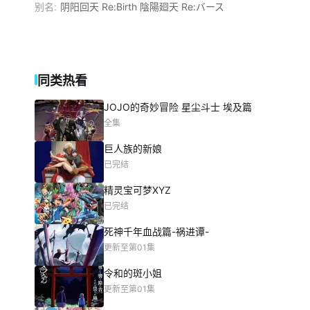
别名:
阴阳回天 Re:Birth 陰陽廻天 Re:バース
同类热看
JOJO的奇妙冒险 星尘斗士 埃及篇
全集
巨人族的新娘
已完结
精灵宝可梦XYZ
已完结
死神千年血战篇-祸进谭-
更新至第01集
令和的斑小姐
更新至第01集