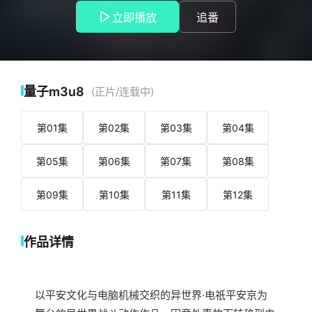
平安京醒来。意识到自己进行了时间跳跃的猛，猛为了抵抗月
立即播放
追番
宫死亡的未来，决定向安倍晴明学习阴阳术，作为阴阳师而
战。
量子m3u8
(正片/连载中)
第01集
第02集
第03集
第04集
第05集
第06集
第07集
第08集
第09集
第10集
第11集
第12集
作品详情
以平安文化与电脑机械交织的异世界·电祇平安京为