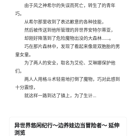
由于风之神希尔的失误而死亡，转生了的青年
巧。
从希尔那里收到了表达歉意的各种技能，
然后被传送到他所管理的异世界安特尔蒂亚，
却刚好降落到了危险魔物出没的大森林……。
巧在那片森林中，发现了看起来像是双胞胎的男
童女童。
为了两人的安全，取名为艾伦、艾琳娜保护他
们。
两人人用格斗术轻易地打倒了魔物，巧对此感到
十分震惊，
就这样一路到达了镇上，为了生计…
异世界悠闲纪行～边养娃边当冒险者～ 延伸
浏览