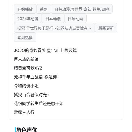
开始播放
番剧
日韩动漫,异世界,奇幻,转生,冒险
2024年动漫
日本动漫
日语动画
搜索 异世界悠闲纪行～边养娃边当冒险者～
最新更新
本周热播
JOJO的奇妙冒险 星尘斗士 埃及篇
巨人族的新娘
精灵宝可梦XYZ
死神千年血战篇-祸进谭-
令和的斑小姐
摇曳百合暑假时光+
花织同学转生后还是想干架
雷霆三人行
角色声优