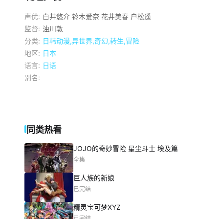
声优:
白井悠介
铃木爱奈
花井美春
户松遥
监督:
浊川敦
分类:
日韩动漫,异世界,奇幻,转生,冒险
地区:
日本
语言:
日语
别名:
同类热看
JOJO的奇妙冒险 星尘斗士 埃及篇
全集
巨人族的新娘
已完结
精灵宝可梦XYZ
已完结