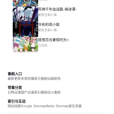
死神千年血战篇-祸进谭-
更新至第01集
令和的斑小姐
更新至第01集
摇曳百合暑假时光+
已完结
番剧入口
最新更新
本周热播
高分番剧
动画剧场
常看分类
日韩动漫
国产动漫
奇幻番剧
战斗番剧
索引与互动
网站地图
Google Sitemap
Baidu Sitemap
留言求番