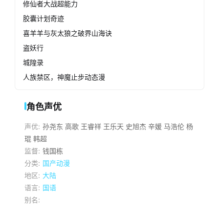
修仙者大战超能力
胶囊计划奇迹
喜羊羊与灰太狼之破界山海诀
盗妖行
城隍录
人族禁区，神魔止步动态漫
角色声优
声优:
孙尧东
高歌
王睿祥
王乐天
史旭杰
辛媛
马浩伦
杨
琨
韩超
监督:
钱国栋
分类:
国产动漫
地区:
大陆
语言:
国语
别名: