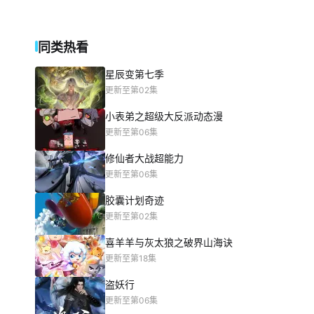
同类热看
星辰变第七季
更新至第02集
小表弟之超级大反派动态漫
更新至第06集
修仙者大战超能力
更新至第06集
胶囊计划奇迹
更新至第02集
喜羊羊与灰太狼之破界山海诀
更新至第18集
盗妖行
更新至第06集