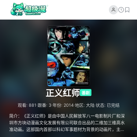
正义红师
番剧
·
·
·
·
观看: 881
跟番: 3
年份: 2014
地区: 大陆
状态: 已完结
简介：《正义红师》是由中国人民解放军八一电影制片厂和深
圳市方块动漫画文化发展有限公司联合出品的二维加三维高水
准动画。这部国内首部以科幻军事题材为背景的动画片，主要
讲述中国军人在遇到来自外星未知威胁时，使用高新科技武器