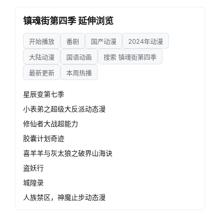
镇魂街第四季 延伸浏览
开始播放
番剧
国产动漫
2024年动漫
大陆动漫
国语动画
搜索 镇魂街第四季
最新更新
本周热播
星辰变第七季
小表弟之超级大反派动态漫
修仙者大战超能力
胶囊计划奇迹
喜羊羊与灰太狼之破界山海诀
盗妖行
城隍录
人族禁区，神魔止步动态漫