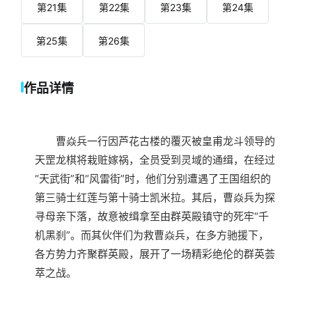
第21集
第22集
第23集
第24集
第25集
第26集
作品详情
曹焱兵一行因芦花古楼的覆灭被皇甫龙斗领导的
天罡龙棋将栽赃嫁祸，全员受到灵域的通缉，在经过
“天武街”和“风雷街”时，他们分别遭遇了王国组织的
第三骑士红莲与第十骑士凯米拉。其后，曹焱兵为探
寻母亲下落，故意被缉拿至由群英殿镇守的死牢“千
机黑刹”。而其伙伴们为救曹焱兵，在多方驰援下，
各方势力齐聚群英殿，展开了一场精彩绝伦的群英荟
萃之战。