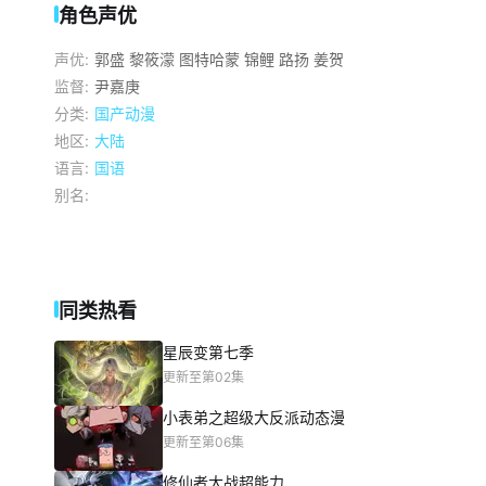
角色声优
声优:
郭盛
黎筱濛
图特哈蒙
锦鲤
路扬
姜贺
监督:
尹嘉庚
分类:
国产动漫
地区:
大陆
语言:
国语
别名:
同类热看
星辰变第七季
更新至第02集
小表弟之超级大反派动态漫
更新至第06集
修仙者大战超能力