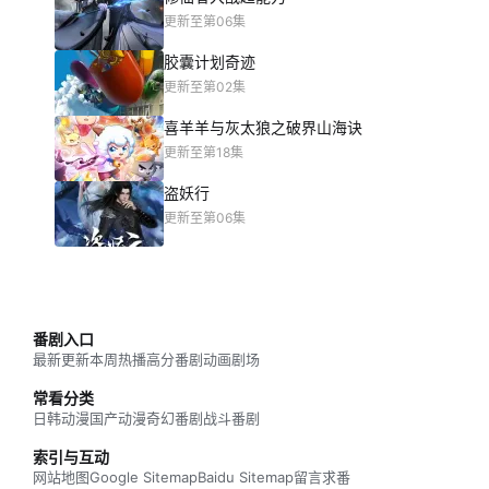
更新至第06集
胶囊计划奇迹
更新至第02集
喜羊羊与灰太狼之破界山海诀
更新至第18集
盗妖行
更新至第06集
番剧入口
最新更新
本周热播
高分番剧
动画剧场
常看分类
日韩动漫
国产动漫
奇幻番剧
战斗番剧
索引与互动
网站地图
Google Sitemap
Baidu Sitemap
留言求番