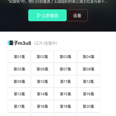
“风雷街”时，他们分别遭遇了王国组织的第三骑士红莲与第十骑
士凯米拉。其后，曹焱兵为探寻母亲下落，故意被缉拿至由群
英殿镇守的死牢“千机黑刹”。而其伙伴们为救曹焱兵，在多方驰
立即播放
追番
援下，各方势力齐聚群英殿，展开了一场精彩绝伦的群英荟萃
之战。
量子m3u8
(正片/连载中)
第01集
第02集
第03集
第04集
第05集
第06集
第07集
第08集
第09集
第10集
第11集
第12集
第13集
第14集
第15集
第16集
第17集
第18集
第19集
第20集