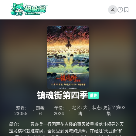
镇魂街第四季
番剧
地区: 大
状态: 更新至第02
观看:
跟番:
年份:
·
·
·
·
23055
6
2024
陆
集
简介： 曹焱兵一行因芦花古楼的覆灭被皇甫龙斗领导的天
罡龙棋将栽赃嫁祸，全员受到灵域的通缉，在经过“天武街”和