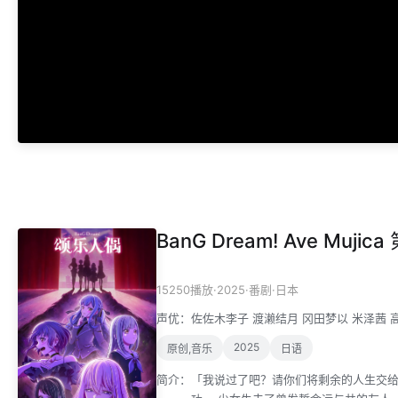
BanG Dream! Ave Mujica
·
2025
·
·
15250播放
番剧
日本
声优：
佐佐木李子
渡濑结月
冈田梦以
米泽茜
2025
原创,音乐
日语
简介：
「我说过了吧？请你们将剩余的人生交给我