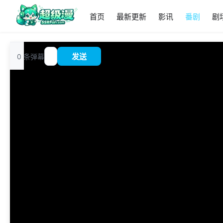
首页
最新更新
影讯
番剧
剧
追
0
条弹幕
发送
?
番
00:00
/
0:00