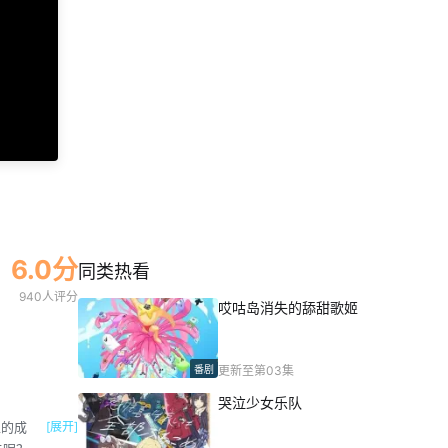
6.0分
同类热看
940人评分
哎咕岛消失的舔甜歌姬
番剧
更新至第03集
哭泣少女乐队
上的成
[展开]