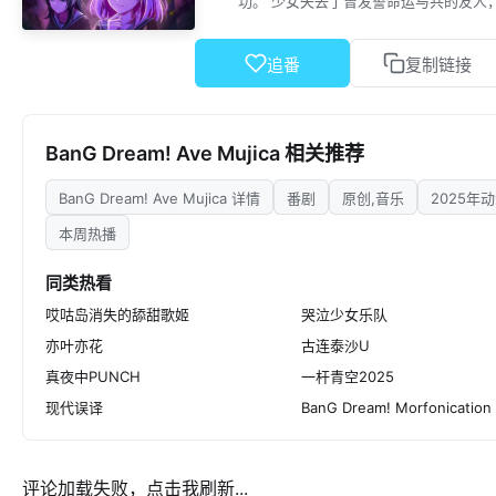
功。 少女失去了曾发誓命运与共的友人
将过往与真容都以假面遮掩，今夜亦降
追番
复制链接
BanG Dream! Ave Mujica 相关推荐
BanG Dream! Ave Mujica 详情
番剧
原创,音乐
2025年
本周热播
同类热看
哎咕岛消失的舔甜歌姬
哭泣少女乐队
亦叶亦花
古连泰沙U
真夜中PUNCH
一杆青空2025
现代误译
BanG Dream! Morfonication
评论加载失败，点击我刷新...