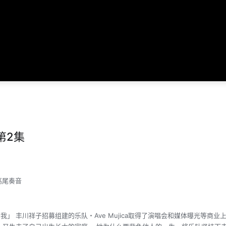
 第2集
高尾奏音
」 丰川祥子招募组建的乐队・Ave Mujica取得了演唱会和媒体曝光等商业