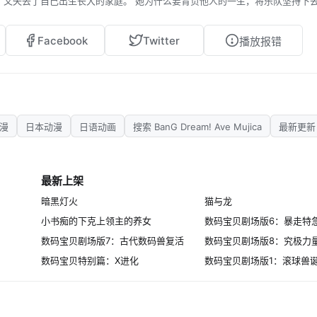
，又失去了自己出生长大的家庭。 她为什么要背负他人的一生，将乐队坚持下
临于完美的箱庭。
Facebook
Twitter
播放报错
动漫
日本动漫
日语动画
搜索 BanG Dream! Ave Mujica
最新更新
最新上架
暗黑灯火
猫与龙
小书痴的下克上领主的养女
数码宝贝剧场版6：暴走特
数码宝贝剧场版7：古代数码兽复活
数码宝贝特别篇：X进化
数码宝贝剧场版1：滚球兽