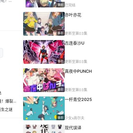
去呢？
番剧
已完结
亦叶亦花
番剧
更新至第03集
古连泰沙U
番剧
更新至第03集
真夜中PUNCH
番剧
更新至第03集
急
一杆青空2025
数码宝贝剧场版8：究极力量！爆裂模式发动
诞生之谜
番剧
少女x高尔夫
现代误译