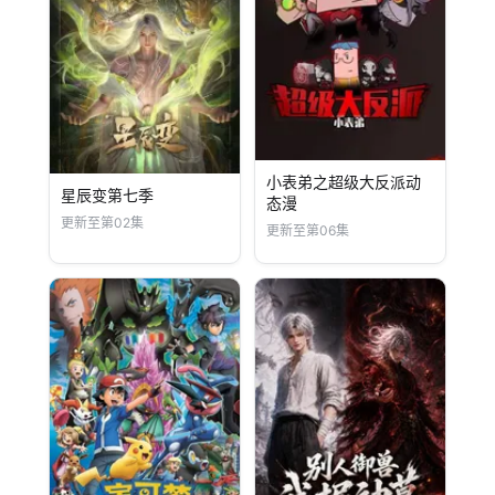
小表弟之超级大反派动
星辰变第七季
态漫
更新至第02集
更新至第06集