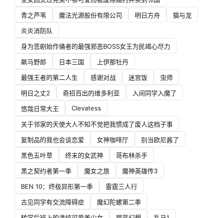
青之芦苇
魔法光源股份有限公司
明日方舟
猫与龙
炎炎消防队
身为悲剧始作俑者的最强邪恶BOSS女王为民竭心尽力
飙马野郎
日本三国
上伊那牡丹
最强王者的第二人生
感谢对战
迷宫饭
虫师
明日之丈2
奇招百出的维多利亚
入间同学入魔了
Clevatess
悠哉日常大王
关于邻家的天使大人不知不觉把我惯成了废人这档子事
复制品的我也会谈恋爱
女神咖啡厅
别当欧尼酱了
黑色五叶草
终末的女武神
哥布林杀手
黑之契约者第一季
魔女之旅
魔神英雄传3
BEN 10：终极异形第一季
雷霆三人行
古见同学有交流障碍症
魔幻陀螺第二季
转学后班上的清纯可爱美少女
碧蓝幻想
乱马1