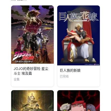
JOJO的奇妙冒险 星尘
巨人族的新娘
斗士 埃及篇
已完结
全集