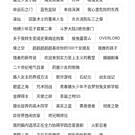
命运石之门
蓝色监狱
来自深渊
我心里危险的东西
诛仙
回复术士的重来人生
炎炎消防队三之章
地缚少年花子君第二季
斗罗大陆2绝世唐门
OVERLORD
关于我转生变成史莱姆这档事
摇曳露营△
缘之空
超超超超超喜欢你的100个女朋友
我推的孩子
强者的新传说
欢迎来到实力至上主义的教室
婚姻剧毒
二十世纪电气目录
药屋少女的呢喃
路人女主的养成方法
欺诈游戏
石纪元
幼女战记
碧蓝之海
咒术回战
青春猪头少年不会梦到兔女郎学姐
金牌得主
天使之卵
圣诞之吻SS
擅长捉弄的高木同学
真实之蓝
黄泉使者
彻夜之歌
异世界悠闲农家
师兄啊师兄
我的脑内选项正在全力妨碍学园恋爱喜剧
火影忍者
君想ふ恋
正后方的神威
相反的你和我
地。