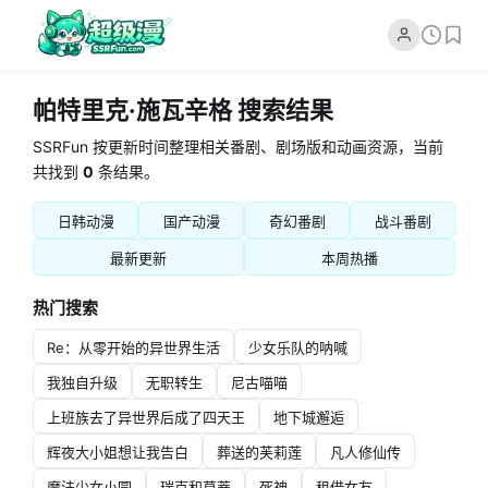
帕特里克·施瓦辛格 搜索结果
SSRFun 按更新时间整理相关番剧、剧场版和动画资源，当前
共找到
0
条结果。
日韩动漫
国产动漫
奇幻番剧
战斗番剧
最新更新
本周热播
热门搜索
Re：从零开始的异世界生活
少女乐队的呐喊
我独自升级
无职转生
尼古喵喵
上班族去了异世界后成了四天王
地下城邂逅
辉夜大小姐想让我告白
葬送的芙莉莲
凡人修仙传
魔法少女小圆
瑞克和莫蒂
死神
租借女友