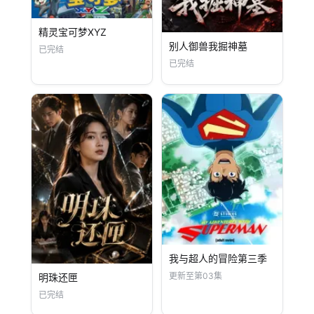
精灵宝可梦XYZ
别人御兽我掘神墓
已完结
已完结
我与超人的冒险第三季
更新至第03集
明珠还匣
已完结