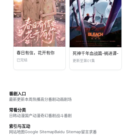
春日有信，花开有你
死神千年血战篇-祸进谭-
已完结
更新至第01集
番剧入口
最新更新
本周热播
高分番剧
动画剧场
常看分类
日韩动漫
国产动漫
奇幻番剧
战斗番剧
索引与互动
网站地图
Google Sitemap
Baidu Sitemap
留言求番