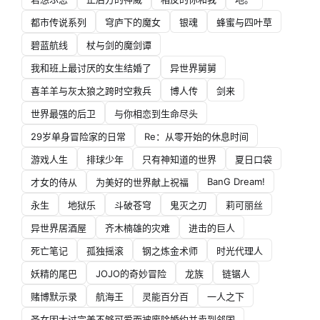
都市传说系列
穹庐下的魔女
银魂
蜂蜜与四叶草
碧蓝航线
杖与剑的魔剑谭
我和班上最讨厌的女生结婚了
异世界舅舅
喜羊羊与灰太狼之跨时空救兵
博人传
剑来
世界最强的后卫
与你相恋到生命尽头
29岁单身冒险家的日常
Re：从零开始的休息时间
游戏人生
排球少年
只有神知道的世界
夏日口袋
BanG Dream!
才女的侍从
为美好的世界献上祝福
永生
地狱乐
斗破苍穹
鬼灭之刃
莉可丽丝
异世界居酒屋
齐木楠雄的灾难
进击的巨人
死亡笔记
孤独摇滚
钢之炼金术师
时光代理人
妖精的尾巴
JOJO的奇妙冒险
龙族
链锯人
赌博默示录
航海王
灵能百分百
一人之下
圣女因太过完美不够可爱而被废除婚约并卖到邻国