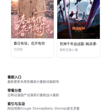
春日有信，花开有你
死神千年血战篇-祸进谭-
已完结
更新至第01集
番剧入口
最新更新
本周热播
高分番剧
动画剧场
常看分类
日韩动漫
国产动漫
奇幻番剧
战斗番剧
索引与互动
网站地图
Google Sitemap
Baidu Sitemap
留言求番