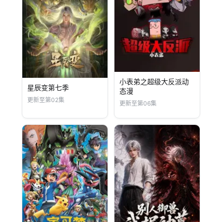
小表弟之超级大反派动
星辰变第七季
态漫
更新至第02集
更新至第06集