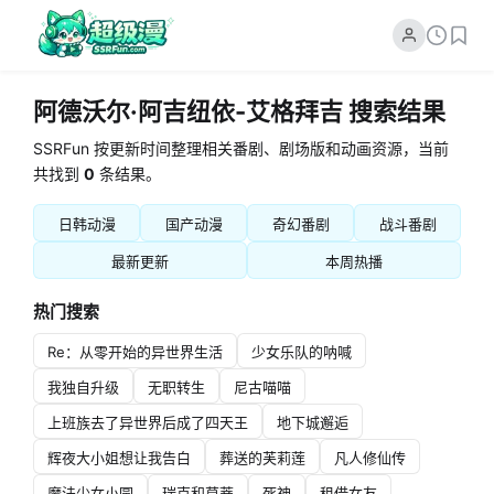
阿德沃尔·阿吉纽依-艾格拜吉 搜索结果
SSRFun 按更新时间整理相关番剧、剧场版和动画资源，当前
共找到
0
条结果。
日韩动漫
国产动漫
奇幻番剧
战斗番剧
最新更新
本周热播
热门搜索
Re：从零开始的异世界生活
少女乐队的呐喊
我独自升级
无职转生
尼古喵喵
上班族去了异世界后成了四天王
地下城邂逅
辉夜大小姐想让我告白
葬送的芙莉莲
凡人修仙传
魔法少女小圆
瑞克和莫蒂
死神
租借女友