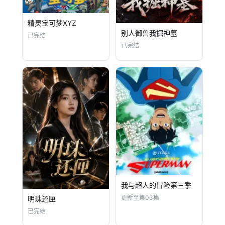
精灵宝可梦XYZ
别人御兽我掘神墓
已完结
已完结
我与超人的冒险第三季
更新至第03集
明珠还匣
已完结