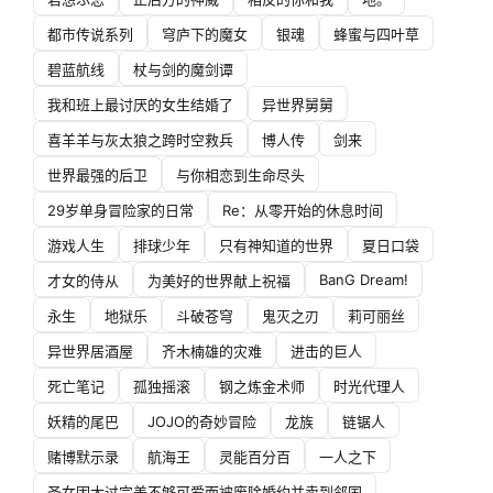
都市传说系列
穹庐下的魔女
银魂
蜂蜜与四叶草
碧蓝航线
杖与剑的魔剑谭
我和班上最讨厌的女生结婚了
异世界舅舅
喜羊羊与灰太狼之跨时空救兵
博人传
剑来
世界最强的后卫
与你相恋到生命尽头
29岁单身冒险家的日常
Re：从零开始的休息时间
游戏人生
排球少年
只有神知道的世界
夏日口袋
BanG Dream!
才女的侍从
为美好的世界献上祝福
永生
地狱乐
斗破苍穹
鬼灭之刃
莉可丽丝
异世界居酒屋
齐木楠雄的灾难
进击的巨人
死亡笔记
孤独摇滚
钢之炼金术师
时光代理人
妖精的尾巴
JOJO的奇妙冒险
龙族
链锯人
赌博默示录
航海王
灵能百分百
一人之下
圣女因太过完美不够可爱而被废除婚约并卖到邻国