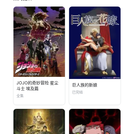
JOJO的奇妙冒险 星尘
巨人族的新娘
斗士 埃及篇
已完结
全集