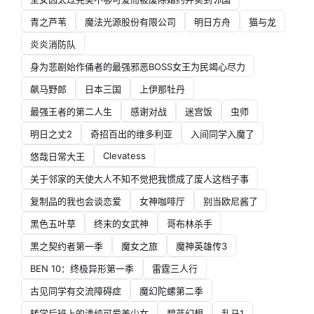
青之芦苇
魔法光源股份有限公司
明日方舟
猫与龙
炎炎消防队
身为悲剧始作俑者的最强邪恶BOSS女王为民竭心尽力
飙马野郎
日本三国
上伊那牡丹
最强王者的第二人生
感谢对战
迷宫饭
虫师
明日之丈2
奇招百出的维多利亚
入间同学入魔了
Clevatess
悠哉日常大王
关于邻家的天使大人不知不觉把我惯成了废人这档子事
复制品的我也会谈恋爱
女神咖啡厅
别当欧尼酱了
黑色五叶草
终末的女武神
哥布林杀手
黑之契约者第一季
魔女之旅
魔神英雄传3
BEN 10：终极异形第一季
雷霆三人行
古见同学有交流障碍症
魔幻陀螺第二季
转学后班上的清纯可爱美少女
碧蓝幻想
乱马1