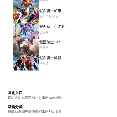
已完结
假面骑士加布
更新至第01集
假面骑士利维斯
已完结
假面骑士1971
已完结
假面骑士极狐
已完结
番剧入口
最新更新
本周热播
高分番剧
动画剧场
常看分类
日韩动漫
国产动漫
奇幻番剧
战斗番剧