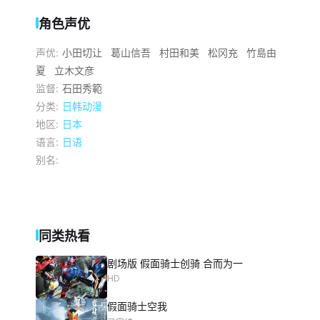
角色声优
声优:
小田切让
葛山信吾
村田和美
松冈充
竹島由
夏
立木文彦
监督:
石田秀範
分类:
日韩动漫
地区:
日本
语言:
日语
别名:
同类热看
剧场版 假面骑士创骑 合而为一
HD
假面骑士空我