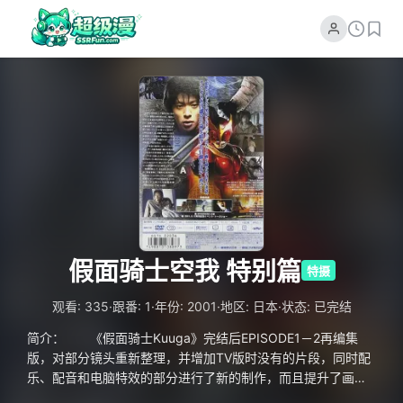
假面骑士空我 特别篇
特摄
·
·
·
·
观看: 335
跟番: 1
年份: 2001
地区: 日本
状态: 已完结
简介： 《假面骑士Kuuga》完结后EPISODE1－2再编集
版，对部分镜头重新整理，并增加TV版时没有的片段，同时配
乐、配音和电脑特效的部分进行了新的制作，而且提升了画
质。