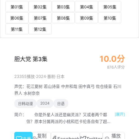
第01集
第02集
第03集
第04集
第05集
第06集
第07集
第08集
第09集
第10集
第11集
第12集
10.0分
胆大党 第3集
876人评分
·
2024
·
·
23355播放
番剧
日本
声优：
花江夏树
若山诗音
中井和哉
田中真弓
佐仓绫音
石川
界人
水树奈奈
2024
日韩动漫
日语
简介：
你是外星人派还是幽灵派？又或者两个都
[展开]
信？原本分属两派的小桃和厄卡伦各自有了超自
然奇遇，不可思议的大冒险就此展开！
复制
播放
Facebook
Twitter