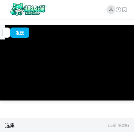
追
00:00
?
发送
番
/
0:00
选集
(当前: 第3集)