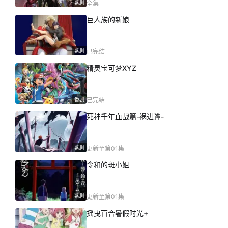
番剧
全集
巨人族的新娘
番剧
已完结
精灵宝可梦XYZ
番剧
已完结
死神千年血战篇-祸进谭-
番剧
更新至第01集
令和的斑小姐
番剧
更新至第01集
摇曳百合暑假时光+