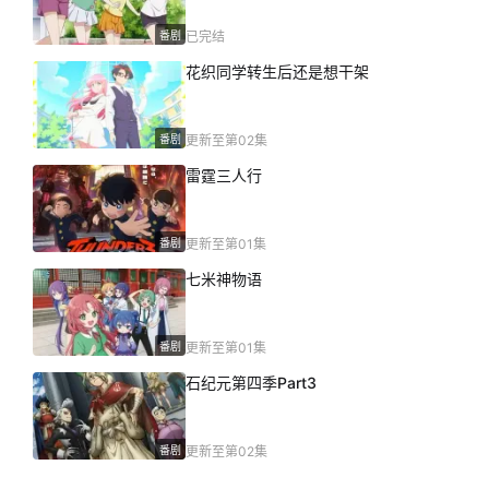
番剧
已完结
花织同学转生后还是想干架
番剧
更新至第02集
雷霆三人行
番剧
更新至第01集
七米神物语
番剧
更新至第01集
石纪元第四季Part3
番剧
更新至第02集