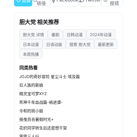
追番
链接
报错
胆大党 相关推荐
胆大党 详情
番剧
日韩动漫
2024年动漫
日本动漫
日语动画
搜索 胆大党
最新更新
本周热播
同类热看
JOJO的奇妙冒险 星尘斗士 埃及篇
巨人族的新娘
精灵宝可梦XYZ
死神千年血战篇-祸进谭-
令和的斑小姐
摇曳百合暑假时光+
花织同学转生后还是想干架
雷霆三人行