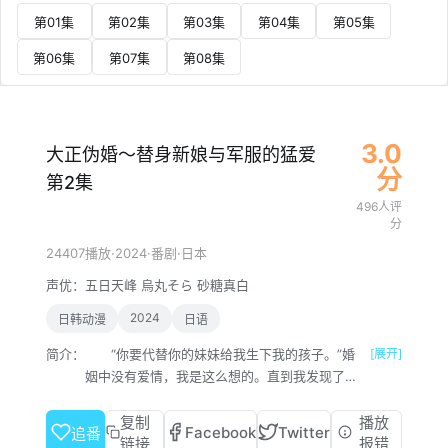
第01集
第02集
第03集
第04集
第05集
第06集
第07集
第08集
3.0
大正伪婚～替身新娘与军服的猛爱
分
第2集
496人评
分
·
2024
·
·
24407播放
番剧
日本
声优：
五日天峰
烏丸そら
砂糖真白
2024
日韩动漫
日语
简介：
“你要代替你的妹妹给我生下我的孩子。”婚
[展开]
姻中没有爱情，我是这么想的。直到我发现了军
人的挚爱—— 麻子是一位子爵的女儿，但她
不善于社交，被父母视为眼中钉。一天，她唯一
复制
播放
Facebook
Twitter
追番
疼爱的妹妹被传闻中冷酷无情的军人木户求婚。
链接
报错