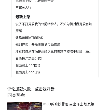
花织同学转生后还是想干架
雷霆三人行
最新上架
说了不打算爱我的公爵继承人，不知为何对我宠爱有加
摩绪
数码兽BEATBREAK
规则怪谈：开局无限诡币动态漫
才女的侍从在满是高岭之花的贵族学校暗中照顾（毫无生活自理能力的）学院第一大小姐
名侦探光之美少女！
假面骑士ZZZ国语
假面骑士ZZZ日语
评论加载失败，点击我刷新...
同类热看
JOJO的奇妙冒险 星尘斗士 埃及篇