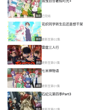
摇曳百合暑假时光+
番剧
已完结
花织同学转生后还是想干架
番剧
更新至第02集
雷霆三人行
番剧
更新至第01集
七米神物语
番剧
更新至第01集
石纪元第四季Part3
番剧
更新至第02集