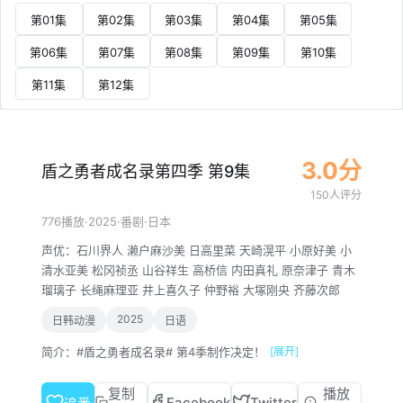
第01集
第02集
第03集
第04集
第05集
第06集
第07集
第08集
第09集
第10集
第11集
第12集
3.0分
盾之勇者成名录第四季 第9集
150人评分
·
2025
·
·
776播放
番剧
日本
声优：
石川界人
濑户麻沙美
日高里菜
天崎滉平
小原好美
小
清水亚美
松冈祯丞
山谷祥生
高桥信
内田真礼
原奈津子
青木
瑠璃子
长绳麻理亚
井上喜久子
仲野裕
大塚刚央
齐藤次郎
2025
日韩动漫
日语
简介：
#盾之勇者成名录# 第4季制作决定！
[展开]
复制
播放
Facebook
Twitter