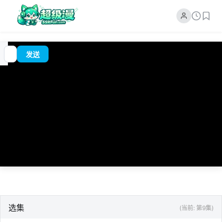
追
00:00
?
发送
番
/
0:00
选集
(当前: 第9集)