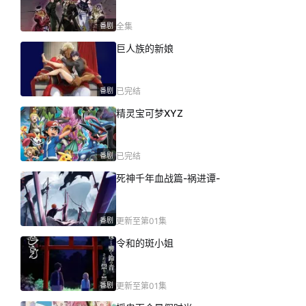
番剧
全集
巨人族的新娘
番剧
已完结
精灵宝可梦XYZ
番剧
已完结
死神千年血战篇-祸进谭-
番剧
更新至第01集
令和的斑小姐
番剧
更新至第01集