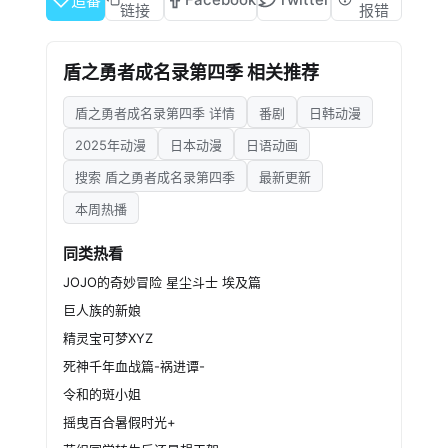
追番
链接
报错
盾之勇者成名录第四季 相关推荐
盾之勇者成名录第四季 详情
番剧
日韩动漫
2025年动漫
日本动漫
日语动画
搜索 盾之勇者成名录第四季
最新更新
本周热播
同类热看
JOJO的奇妙冒险 星尘斗士 埃及篇
巨人族的新娘
精灵宝可梦XYZ
死神千年血战篇-祸进谭-
令和的斑小姐
摇曳百合暑假时光+