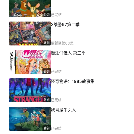
番剧
已完结
X战警97第二季
番剧
更新至第03集
魔法俏佳人 第三季
番剧
已完结
怪奇物语：1985故事集
番剧
已完结
我哥是牛头人
番剧
已完结