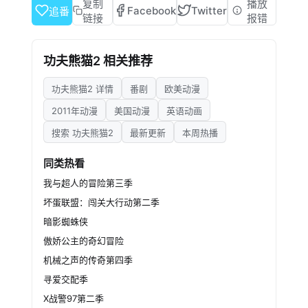
Hoffman 配音）以及盖世五侠：悍娇虎 （安吉
复制
播放
Facebook
Twitter
追番
丽娜·朱莉 Angelina Jolie 配音）、猴王（成龙
链接
报错
Jackie Chan 配音）、快螳螂（塞斯·罗根 Seth
Rogen 配音）、俏小龙（刘玉玲 Lucy Liu 配
功夫熊猫2 相关推荐
音）、灵鹤（大卫·克罗斯 David Cross 配音）
在和平谷修炼，生活悠哉游哉。这一日，一伙恶
功夫熊猫2 详情
番剧
欧美动漫
徒闯入山谷抢夺金属材料，在与他们交手中阿宝
意外产生幻觉，由此对自己的身世感到疑
2011年动漫
美国动漫
英语动画
惑。 另一方面，恶徒的魁首白孔雀沈王爷
搜索 功夫熊猫2
最新更新
本周热播
（加里·奥德曼 Gary Oldman 配音）正图谋闯入
王宫，称霸全中国。新的正邪大战拉开序幕，阿
同类热看
宝他们面临前所未有的挑战……
我与超人的冒险第三季
坏蛋联盟：闯关大行动第二季
暗影蜘蛛侠
傲娇公主的奇幻冒险
机械之声的传奇第四季
寻爱交配季
X战警97第二季