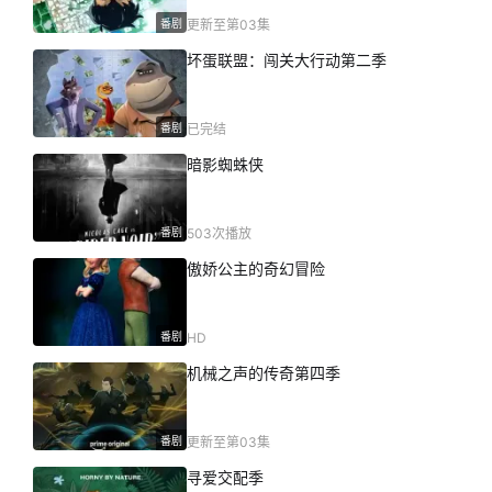
番剧
更新至第03集
坏蛋联盟：闯关大行动第二季
番剧
已完结
暗影蜘蛛侠
番剧
503次播放
傲娇公主的奇幻冒险
番剧
HD
机械之声的传奇第四季
番剧
更新至第03集
寻爱交配季