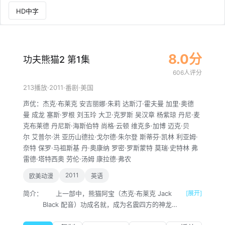
HD中字
8.0分
功夫熊猫2 第1集
606人评分
·
2011
·
·
213播放
番剧
美国
声优：
杰克·布莱克
安吉丽娜·朱莉
达斯汀·霍夫曼
加里·奥德
曼
成龙
塞斯·罗根
刘玉玲
大卫·克罗斯
吴汉章
杨紫琼
丹尼·麦
克布莱德
丹尼斯·海斯伯特
尚格·云顿
维克多·加博
迈克·贝
尔
艾普尔·洪
亚历山德拉·戈尔德·朱尔登
斯蒂芬·凯林
利亚姆·
奈特
保罗·马祖斯基
丹·奥康纳
罗密·罗斯蒙特
莫瑞·史特林
弗
雷德·塔特西奥
劳伦·汤姆
康拉德·弗农
2011
欧美动漫
英语
简介：
上一部中，熊猫阿宝（杰克·布莱克 Jack
[展开]
Black 配音）功成名就，成为名震四方的神龙大
侠。平日里他随同师傅（达斯汀·霍夫曼 Dustin