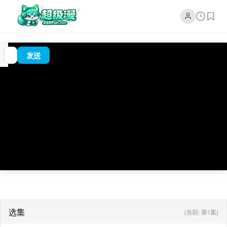
00:00
追
/
?
发送
番
0:00
选集
(当前: 第1集)