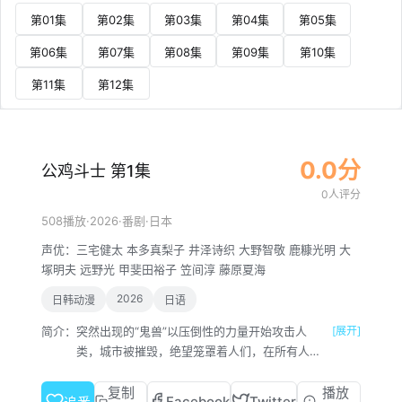
第01集
第02集
第03集
第04集
第05集
第06集
第07集
第08集
第09集
第10集
第11集
第12集
0.0分
公鸡斗士 第1集
0人评分
·
2026
·
·
508播放
番剧
日本
声优：
三宅健太
本多真梨子
井泽诗织
大野智敬
鹿糠光明
大
塚明夫
远野光
甲斐田裕子
笠间淳
藤原夏海
2026
日韩动漫
日语
简介：
突然出现的“鬼兽”以压倒性的力量开始攻击人
[展开]
类，城市被摧毁，绝望笼罩着人们，在所有人都
快要放弃的时候，有一个影子迎战鬼兽！“你们这
些家伙，惹到我了！！”人类面前出现了一丝希
复制
播放
Facebook
Twitter