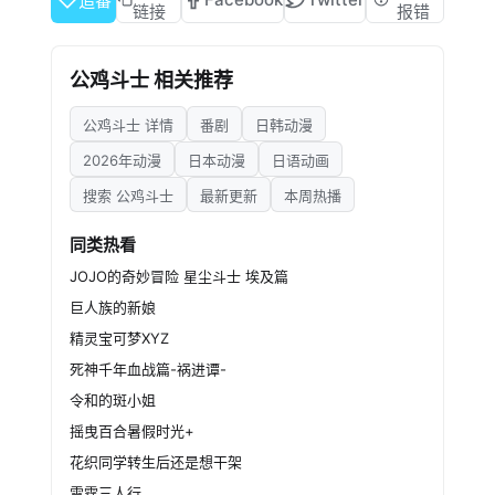
追番
望，那竟然是一只鸡！
链接
报错
公鸡斗士 相关推荐
公鸡斗士 详情
番剧
日韩动漫
2026年动漫
日本动漫
日语动画
搜索 公鸡斗士
最新更新
本周热播
同类热看
JOJO的奇妙冒险 星尘斗士 埃及篇
巨人族的新娘
精灵宝可梦XYZ
死神千年血战篇-祸进谭-
令和的斑小姐
摇曳百合暑假时光+
花织同学转生后还是想干架
雷霆三人行