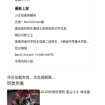
最新上架
少女怪兽焦糖味
元祖！BanGDream酱
被追放的转生重骑士用游戏知识开无双
梅比乌斯之尘
落第贤者的学院无双第二回转生，S等级作弊魔术师冒险记
尼古喵喵
BanG Dream! YUME∞MITA
令和的斑小姐
评论加载失败，点击我刷新...
同类热看
JOJO的奇妙冒险 星尘斗士 埃及篇