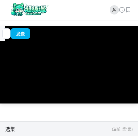
追
00:00
?
发送
番
/
0:00
选集
(当前: 第1集)