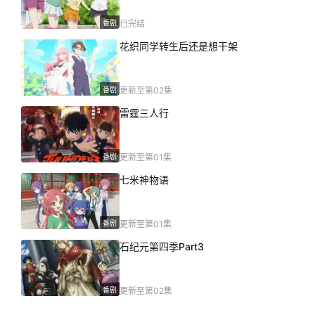
番剧
已完结
花织同学转生后还是想干架
番剧
更新至第02集
雷霆三人行
番剧
更新至第01集
七米神物语
番剧
更新至第01集
石纪元第四季Part3
番剧
更新至第02集