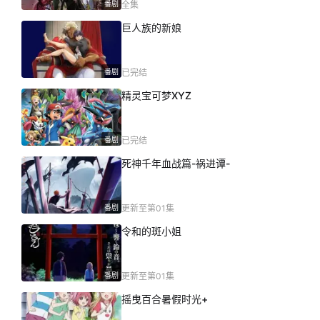
番剧
全集
巨人族的新娘
番剧
已完结
精灵宝可梦XYZ
番剧
已完结
死神千年血战篇-祸进谭-
番剧
更新至第01集
令和的斑小姐
番剧
更新至第01集
摇曳百合暑假时光+