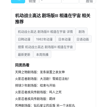
年，地球联邦军正式建立。2045年，第1号太空
链接
报错
殖民卫星开始动工建造，之后陆续又建起许多殖
民卫星，并根据宙域将其划分为SIDE1至SIDE7七
机动战士高达 剧场版Ⅲ 相逢在宇宙 相关
个区域。当人类开始向最初的卫星移民时，人类
推荐
历史便进入了宇宙世纪，纪元亦改为宇宙世纪(简
称U.C)0001年，那一年地球总人口已突破90亿
机动战士高达 剧场版Ⅲ 相逢在宇宙 详情
剧场
大关。U.C.0027年，第一座月面永久型都市“冯·
布拉文”完工，此后至0040年为止，实现了总人
日韩动漫
1982年动漫
日本动漫
日语动画
口的40％(约50亿人)向宇宙的移民。0045年，
搜索 机动战士高达 剧场版Ⅲ 相逢在宇宙
小行星尤诺进入月球轨道并开始周期性稳定运
行，后称为路纳Ⅱ(LUNAR2)。0050年，人类总
最新更新
本周热播
人口已达110亿，其中90亿为宇宙移民。然而，
地球联邦政府并未制定确保宇宙移民权利的有力
同类热看
政策，仍然以地球为中心，加上联邦内官僚主义
天降之物剧场版：发条装置之哀女神
风气日盛，使宇宙移民的不满情绪上涨……
火影忍者剧场版：大活剧！雪姬忍法帖！
排球少年剧场版：结束与开始
火影忍者疾风传剧场版：鸣人之死
火影忍者疾风传剧场版：羁绊
死神剧场版：钻石星尘的反叛 另一个冰轮丸