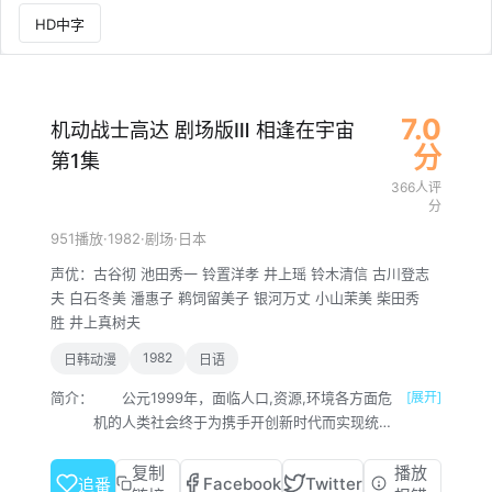
HD中字
7.0
机动战士高达 剧场版Ⅲ 相逢在宇宙
分
第1集
366人评
分
·
1982
·
·
951播放
剧场
日本
声优：
古谷彻
池田秀一
铃置洋孝
井上瑶
铃木清信
古川登志
夫
白石冬美
潘惠子
鹈饲留美子
银河万丈
小山茉美
柴田秀
胜
井上真树夫
1982
日韩动漫
日语
简介：
公元1999年，面临人口,资源,环境各方面危
[展开]
机的人类社会终于为携手开创新时代而实现统
一，成立地球联邦政府，并发表人类宇宙移民计
划。之后为了保证地球圈的安定与和平，2009
复制
播放
Facebook
Twitter
追番