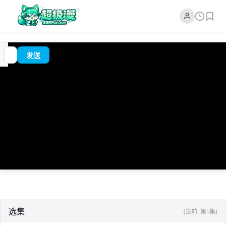
00:00
追
/
?
发送
番
0:00
选集
(当前: 第1集)