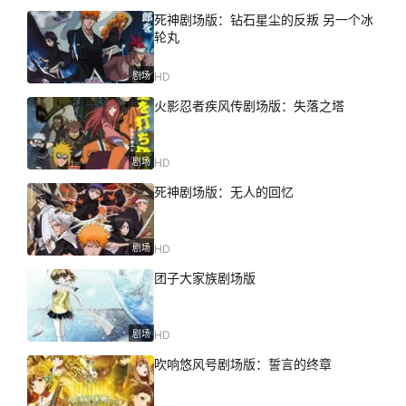
死神剧场版：钻石星尘的反叛 另一个冰
轮丸
剧场
HD
火影忍者疾风传剧场版：失落之塔
剧场
HD
死神剧场版：无人的回忆
剧场
HD
团子大家族剧场版
剧场
HD
吹响悠风号剧场版：誓言的终章