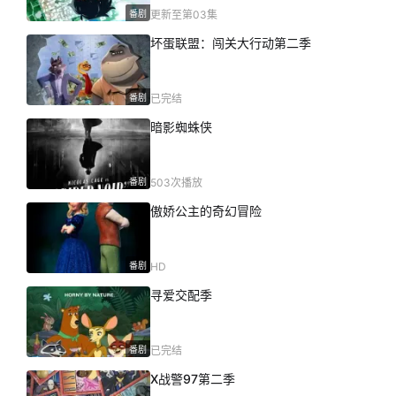
番剧
更新至第03集
坏蛋联盟：闯关大行动第二季
番剧
已完结
暗影蜘蛛侠
番剧
503次播放
傲娇公主的奇幻冒险
番剧
HD
寻爱交配季
番剧
已完结
X战警97第二季