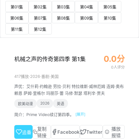
第01集
第02集
第03集
第04集
第05集
第06集
第07集
第08集
第09集
第10集
第11集
第12集
0.0分
机械之声的传奇第四季 第1集
0人评分
·
2026
·
·
417播放
番剧
美国
声优：
艾什莉·约翰逊
劳拉·贝利
特拉维斯·威林厄姆
连姆·奥布
赖恩
萨姆·里格尔
玛丽莎·蕾
马修·默瑟
塔利辛·贾夫
2026
欧美动漫
英语
简介：
Prime Video续订第四季。
[展开]
复制
播放
Facebook
Twitter
追番
链接
报错