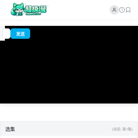
追
00:00
?
发送
番
/
0:00
选集
(当前: 第1集)