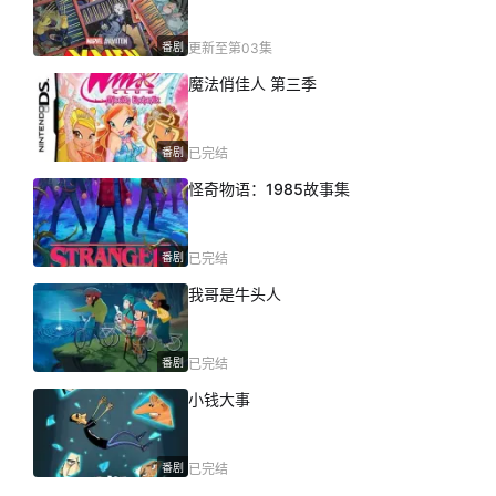
番剧
更新至第03集
魔法俏佳人 第三季
番剧
已完结
怪奇物语：1985故事集
番剧
已完结
我哥是牛头人
番剧
已完结
小钱大事
番剧
已完结