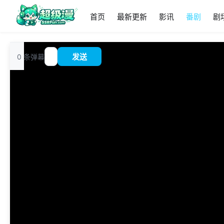
首页
最新更新
影讯
番剧
剧
追
0
条弹幕
发送
?
番
00:00
/
0:00