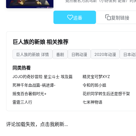
竟然被名为凯乌斯（小野友树 配音）的
成为他的新娘，并且为他繁衍
美蒂娜（藤本教子 配音）是凯乌斯
追番
复制链接
了敌意。巨人国并未一直处于和平状态，
巨人族的新娘 相关推荐
巨人族的新娘 详情
番剧
日韩动漫
2020年动漫
日本动
同类热看
JOJO的奇妙冒险 星尘斗士 埃及篇
精灵宝可梦XYZ
死神千年血战篇-祸进谭-
令和的斑小姐
摇曳百合暑假时光+
花织同学转生后还是想干架
雷霆三人行
七米神物语
评论加载失败，点击我刷新...