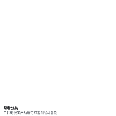
常看分类
日韩动漫
国产动漫
奇幻番剧
战斗番剧