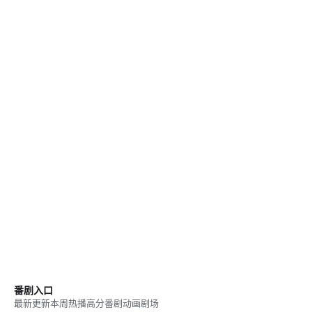
番剧入口
最新更新
本周热播
高分番剧
动画剧场