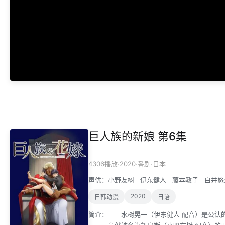
巨人族的新娘 第6集
·
2020
·
·
4306播放
番剧
日本
声优：
小野友树
伊东健人
藤本教子
白井悠
2020
日韩动漫
日语
简介：
水树晃一（伊东健人 配音）是公认的大