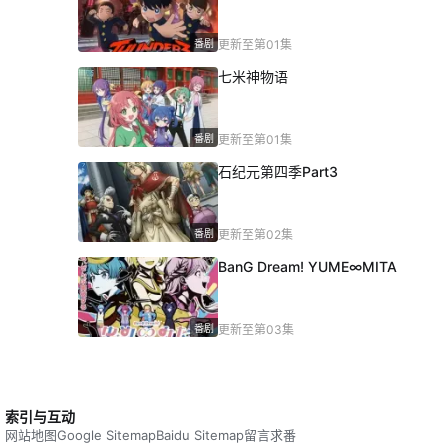
番剧
更新至第01集
七米神物语
番剧
更新至第01集
石纪元第四季Part3
番剧
更新至第02集
BanG Dream! YUME∞MITA
番剧
更新至第03集
索引与互动
网站地图
Google Sitemap
Baidu Sitemap
留言求番