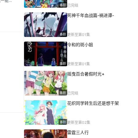
晃一能够
番剧
已完结
是充满
死神千年血战篇-祸进谭-
。
番剧
更新至第01集
令和的斑小姐
番剧
更新至第01集
摇曳百合暑假时光+
番剧
已完结
花织同学转生后还是想干架
番剧
更新至第02集
雷霆三人行