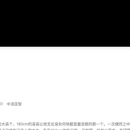
介
中泽匡智
高个，180cm的身高让他无论身处何地都是最显眼的那一个。一次偶然之