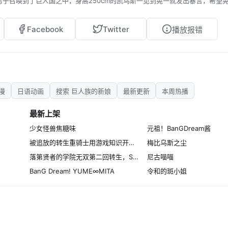
男子召唤到了巨人国之中，身高250cm的凯乌斯一见到晃一就发出暴言，希望
子嗣。就这样，晃一在巨人国里开始了他的新生活。
原定的未婚妻，哪知道被半路杀出的晃一给抢了王后的位置，因此对晃一总
Facebook
Twitter
播放报错
隔壁兽人国的巴罗（中泽匡智 配音）和贝利（白井悠介 配音）一直虎视眈眈
漫
日语动画
搜索 巨人族的新娘
最新更新
本周热播
最新上架
少女怪兽焦糖味
元祖！BanGDream酱
被追放的转生重骑士用游戏知识开无双
梅比乌斯之尘
落第贤者的学院无双第二回转生，S等级作弊魔术师冒险记
尼古喵喵
BanG Dream! YUME∞MITA
令和的斑小姐