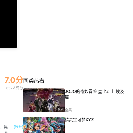
7.0分
同类热看
652人评分
JOJO的奇妙冒险 星尘斗士 埃及
篇
番剧
全集
精灵宝可梦XYZ
中，晃一
[展开]