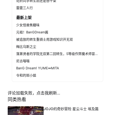
花织同学转生后还是想干架
雷霆三人行
最新上架
少女怪兽焦糖味
元祖！BanGDream酱
被追放的转生重骑士用游戏知识开无双
梅比乌斯之尘
落第贤者的学院无双第二回转生，S等级作弊魔术师冒险记
尼古喵喵
BanG Dream! YUME∞MITA
令和的斑小姐
评论加载失败，点击我刷新...
同类热看
JOJO的奇妙冒险 星尘斗士 埃及篇