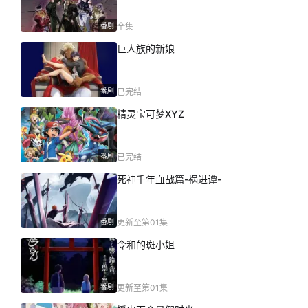
番剧
全集
巨人族的新娘
番剧
已完结
精灵宝可梦XYZ
番剧
已完结
死神千年血战篇-祸进谭-
番剧
更新至第01集
令和的斑小姐
番剧
更新至第01集