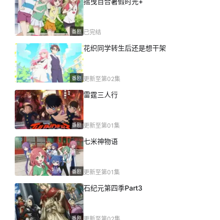
摇曳百合暑假时光+
番剧
已完结
花织同学转生后还是想干架
番剧
更新至第02集
雷霆三人行
番剧
更新至第01集
七米神物语
番剧
更新至第01集
石纪元第四季Part3
番剧
更新至第02集