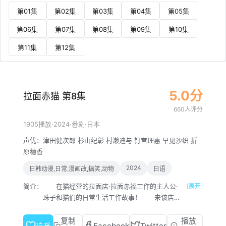
第01集
第02集
第03集
第04集
第05集
第06集
第07集
第08集
第09集
第10集
第11集
第12集
5.0分
拉面赤猫 第8集
660人评分
·
2024
·
·
1905播放
番剧
日本
声优：
津田健次郎
杉山纪彰
村濑迪与
钉宫理惠
早见沙织
折
原穗香
2024
日韩动漫,日常,漫画改,搞笑,动物
日语
简介：
在猫经营的拉面店·拉面赤福工作的主人公·
[展开]
珠子和猫们的日常生活工作故事！ 来该店面
试的珠子，被猫店长问到喜欢猫还是喜欢狗，诚
实地回答喜欢狗，结果很爽快地被录用了！
复制
播放
Facebook
Twitter