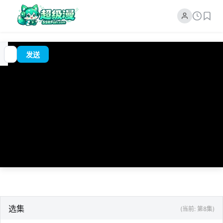
追
00:00
?
发送
番
/
0:00
选集
(当前: 第8集)